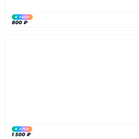
Добавляйте товары
в корзину
K +40₽
800 ₽
Оплачивайте сегодня только
25
% картой любого банка
Получайте товар
выбранный способом
Оставшиеся
75
% будут
списываться
с вашей карты
по
25
%
каждые 2 недели
K +75₽
1 500 ₽
Подробнее