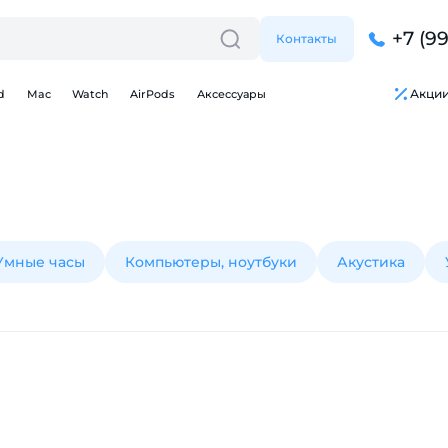
+7 (9
Контакты
Акци
d
Mac
Watch
AirPods
Аксессуары
Умные часы
Компьютеры, ноутбуки
Акустика
Для клиентов всех банков
Разбейте
оплату