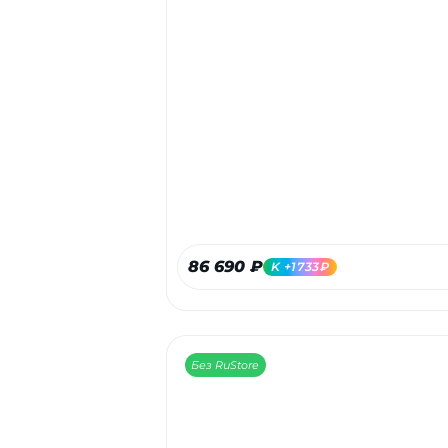
86 690 ₽
K +1733₽
Без RuStore