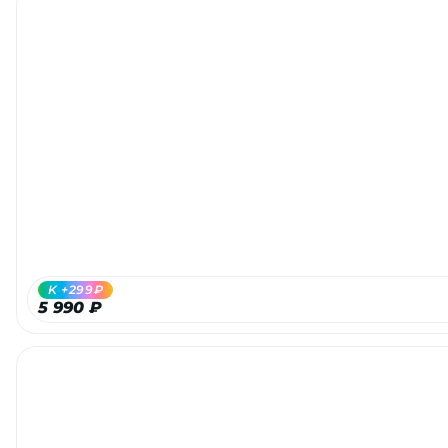
K +299₽
5 990 ₽