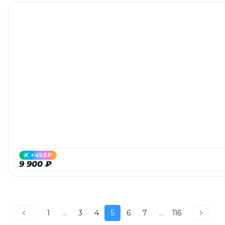
K +495₽
9 900 ₽
1
...
3
4
5
6
7
...
116