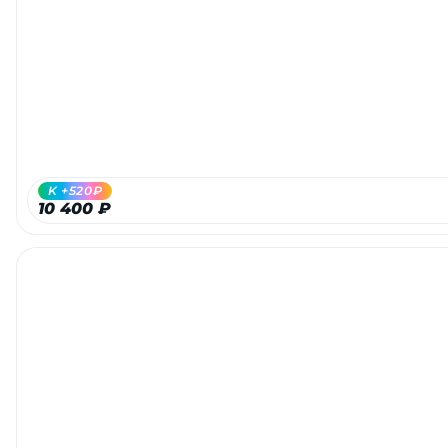
K +520₽
10 400 ₽