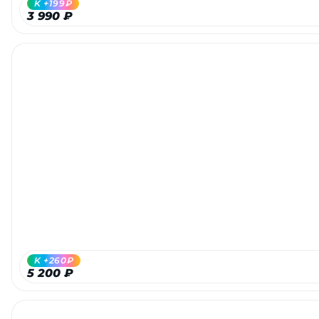
K +199₽
3 990 ₽
раз в 2 недели
K +260₽
5 200 ₽