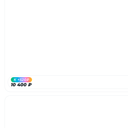
K +520₽
10 400 ₽