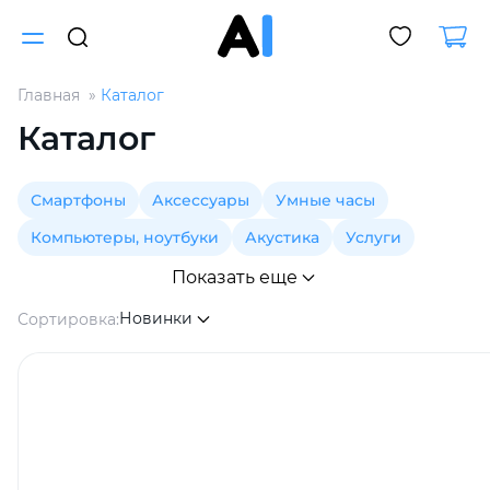
Главная
Каталог
Для клиентов всех банков
Каталог
Разбейте
Смартфоны
Аксессуары
Умные часы
оплату
на части
Компьютеры, ноутбуки
Акустика
Услуги
без переплат
Показать еще
Новинки
Сортировка:
График платежей
Сегодня
25
%