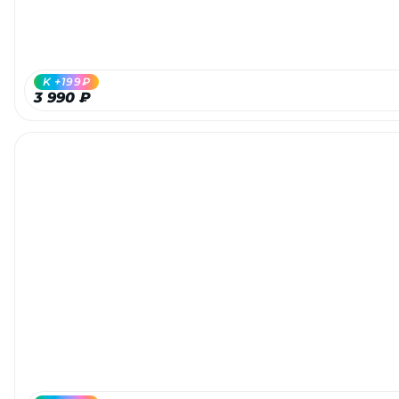
об оплате Плайтом
K +199₽
3 990 ₽
Остались вопросы?
25
8 800 302-02-51
plait.ru
раз в 2
недели