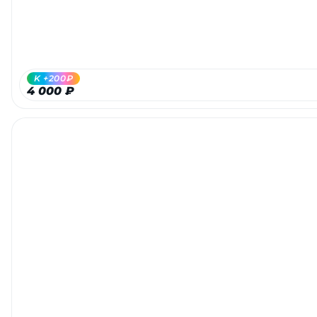
K +200₽
4 000 ₽