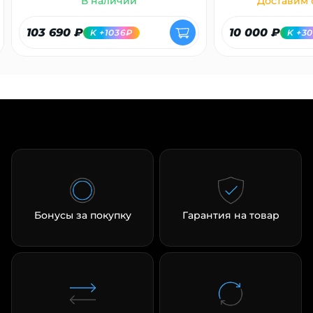
В наличии
Доставим с
103 690 ₽
10 000 ₽
K +1036₽
K +3
Бонусы за покупку
Гарантия на товар