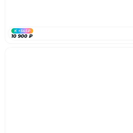
K +545₽
10 900 ₽