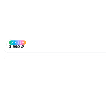
Добавляйте товары
в корзину
Оплачивайте сегодня только
25
% картой любого банка
K +199₽
3 990 ₽
Получайте товар
выбранный способом
Оставшиеся
75
% будут
списываться
с вашей карты
по
25
%
каждые 2 недели
Подробнее