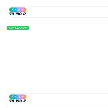
K +791₽
79 190 ₽
Без RuStore
K +781₽
78 190 ₽