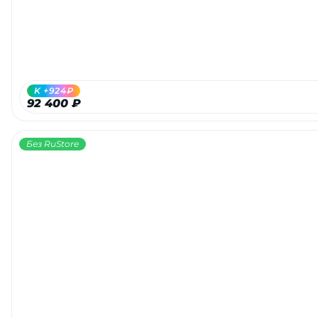
K +924₽
92 400 ₽
Без RuStore