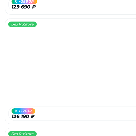
K +3890₽
129 690 ₽
Без RuStore
раз в 2 недели
K +1261₽
126 190 ₽
Без RuStore