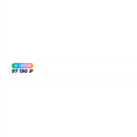
K +971₽
97 190 ₽