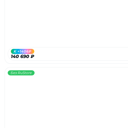
Добавляйте товары
в корзину
Оплачивайте сегодня только
25
% картой любого банка
K +1406₽
140 690 ₽
Получайте товар
выбранный способом
Без RuStore
Оставшиеся
75
% будут
списываться
с вашей карты
по
25
%
каждые 2 недели
Подробнее