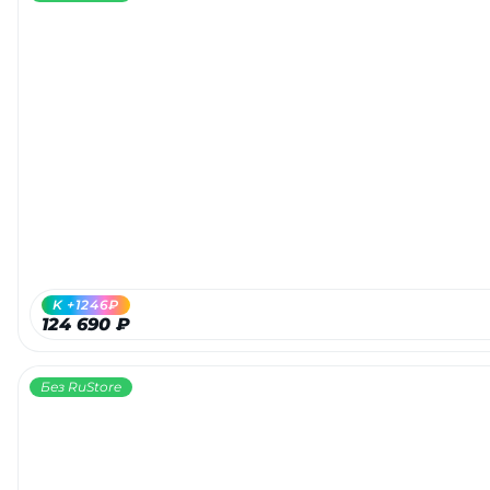
K +1246₽
124 690 ₽
Без RuStore