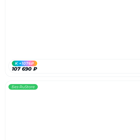
K +1076₽
107 690 ₽
Без RuStore