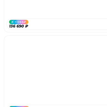
об оплате Плайтом
K +1366₽
136 690 ₽
Остались вопросы?
25
8 800 302-02-51
plait.ru
раз в 2
недели