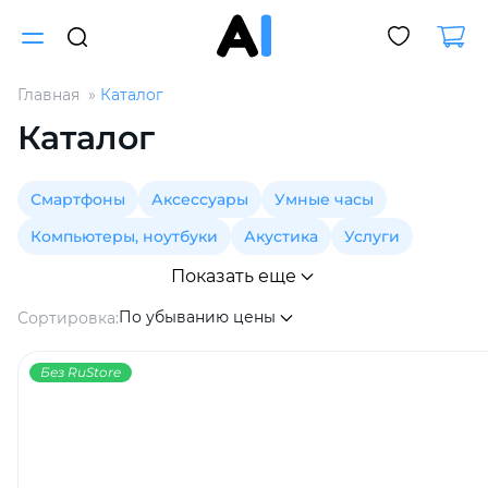
Главная
Каталог
Для клиентов всех банков
Каталог
Разбейте
Смартфоны
Аксессуары
Умные часы
оплату
на части
Компьютеры, ноутбуки
Акустика
Услуги
без переплат
Показать еще
По убыванию цены
Сортировка:
График платежей
Без RuStore
Сегодня
25
%