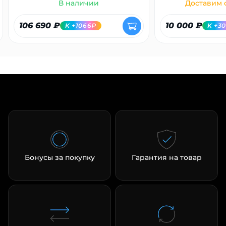
В наличии
Доставим с
106 690 ₽
10 000 ₽
K +1066₽
K +3
Бонусы за покупку
Гарантия на товар