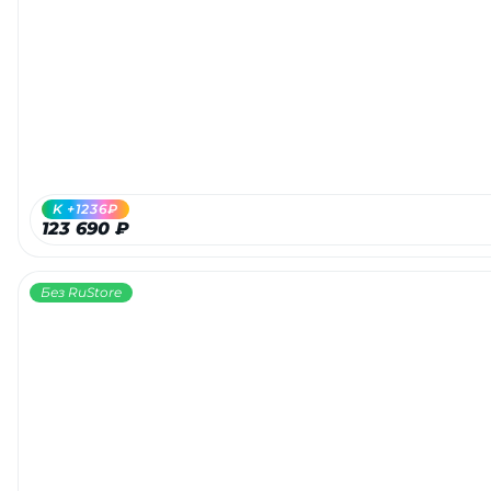
K +1236₽
123 690 ₽
Без RuStore