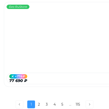
Без RuStore
K +776₽
77 690 ₽
1
2
3
4
5
...
115