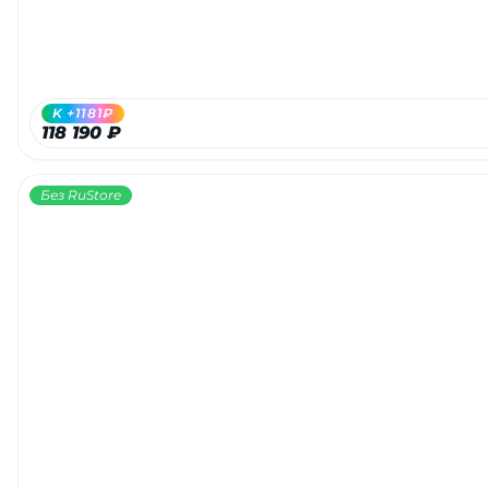
K +1181₽
118 190 ₽
Без RuStore