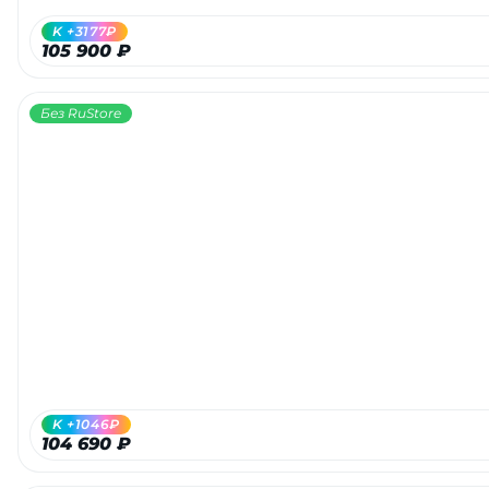
K +3177₽
105 900 ₽
Без RuStore
K +1046₽
104 690 ₽