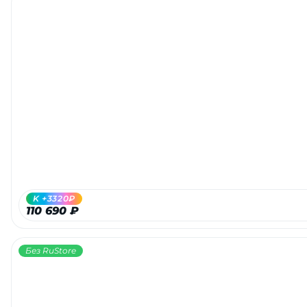
K +3320₽
110 690 ₽
Без RuStore