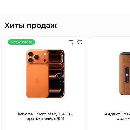
Хиты продаж
Без RuStore
iPhone 17 Pro Max, 256 ГБ,
Яндекс Ста
оранжевый, eSIM
оран