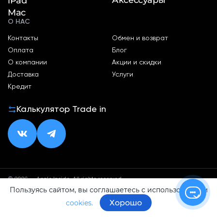
iPad
Mac
О НАС
Контакты
Обмен и возврат
Оплата
Блог
О компании
Акции и скидки
Доставка
Услуги
Кредит
Калькулятор Trade in
© 2026 — Apple Inside. All rights reserved.
Пользуясь сайтом, вы соглашаетесь с использованием
Политика конфиденциальности
Оферта
Хорошо
cookies.
ИП Малхасян Д. А.