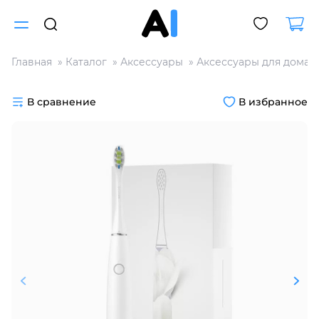
Главная
Каталог
Аксессуары
Аксессуары для дома
Для клиентов всех банков
В сравнение
В избранное
Разбейте
оплату
на части
без переплат
График платежей
Сегодня
25
%