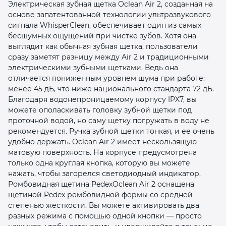
Электрическая зубная щетка Oclean Air 2, созданная на
основе запатентованной технологии ультразвукового
сигнала WhisperClean, обеспечивает один из самых
бесшумных ощущений при чистке зубов. Хотя она
выглядит как обычная зубная щетка, пользователи
сразу заметят разницу между Air 2 и традиционными
электрическими зубными щетками. Ведь она
раз в 2 недели
отличается пониженным уровнем шума при работе:
менее 45 дБ, что ниже национального стандарта 72 дБ.
Благодаря водонепроницаемому корпусу IPX7, вы
можете ополаскивать головку зубной щетки под
проточной водой, но саму щетку погружать в воду не
рекомендуется. Ручка зубной щетки тонкая, и ее очень
удобно держать. Oclean Air 2 имеет нескользящую
матовую поверхность. На корпусе предусмотрена
только одна круглая кнопка, которую вы можете
нажать, чтобы загорелся светодиодный индикатор.
Ромбовидная щетина PedexOclean Air 2 оснащена
щетиной Pedex ромбовидной формы со средней
степенью жесткости. Вы можете активировать два
разных режима с помощью одной кнопки — просто