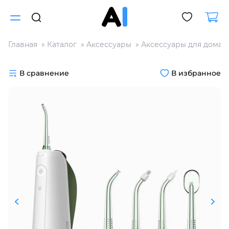
Главная
Каталог
Аксессуары
Аксессуары для дома
Для клиентов всех банков
В сравнение
В избранное
Разбейте
оплату
на части
без переплат
График платежей
Сегодня
25
%