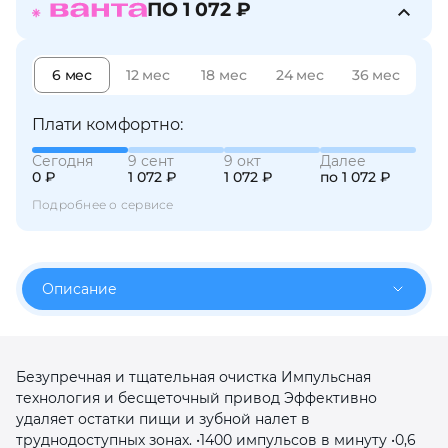
ПО 1 072 ₽
об оплате Плайтом
6 мес
12 мес
18 мес
24 мес
36 мес
Остались вопросы?
Плати комфортно:
25
8 800 302-02-51
Сегодня
9 сент
9 окт
Далее
plait.ru
раз в 2
0 ₽
1 072 ₽
1 072 ₽
по 1 072 ₽
недели
Подробнее о сервисе
Описание
Безупречная и тщательная очистка Импульсная
технология и бесщеточный привод Эффективно
удаляет остатки пищи и зубной налет в
труднодоступных зонах. •1400 импульсов в минуту •0,6