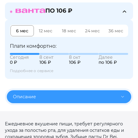
об оплате Плайтом
ПО 106 ₽
6 мес
12 мес
18 мес
24 мес
36 мес
Остались вопросы?
25
8 800 302-02-51
Плати комфортно:
plait.ru
раз в 2
Сегодня
8 сент
8 окт
Далее
недели
0 ₽
106 ₽
106 ₽
по 106 ₽
Подробнее о сервисе
Описание
Ежедневное вкушение пищи, требует регулярного
ухода за полостью рта, для удаления остатков еды и
сохранения здоровья зубов. Зубные пасты Dr Bei,