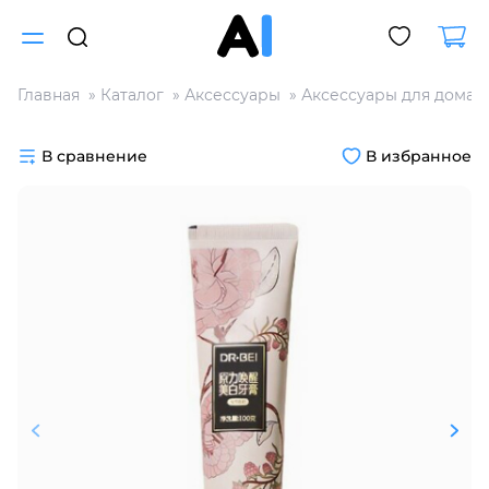
Главная
Каталог
Аксессуары
Аксессуары для дома
Для клиентов всех банков
В сравнение
В избранное
Разбейте
оплату
на части
без переплат
График платежей
Сегодня
25
%