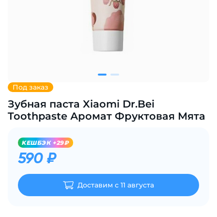
Добавляйте товары
в корзину
Оплачивайте сегодня только
25
% картой любого банка
Под заказ
Зубная паста Xiaomi Dr.Bei
Получайте товар
выбранный способом
Toothpaste Аромат Фруктовая Мята
KЕШБЭК +29₽
Оставшиеся
75
% будут
590 ₽
списываться
с вашей карты
по
25
%
каждые 2 недели
Доставим с 11 августа
Подробнее