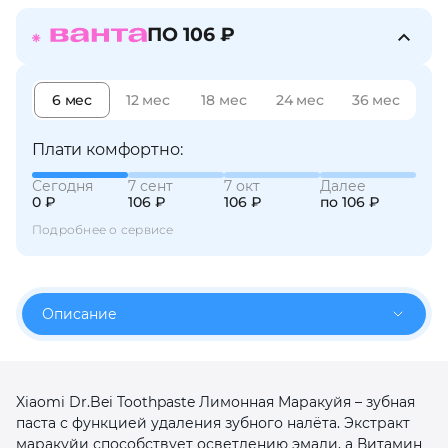
об оплате Плайтом
ПО 106 ₽
6 мес
12 мес
18 мес
24 мес
36 мес
Остались вопросы?
25
8 800 302-02-51
Плати комфортно:
plait.ru
раз в 2
Сегодня
7 сент
7 окт
Далее
недели
0 ₽
106 ₽
106 ₽
по 106 ₽
Подробнее о сервисе
Описание
Xiaomi Dr.Bei Toothpaste Лимонная Маракуйя – зубная
паста с функцией удаления зубного налёта. Экстракт
маракуйи способствует осветлению эмали, а Витамин