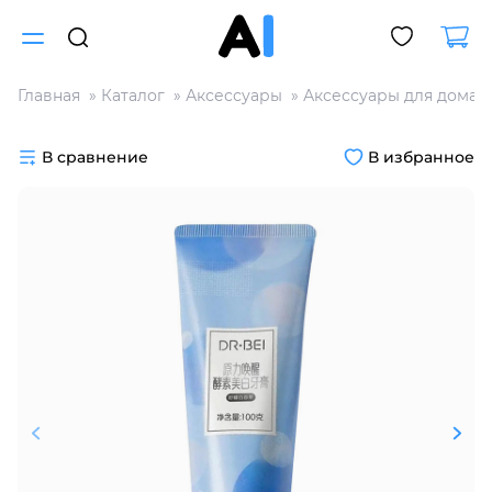
Главная
Каталог
Аксессуары
Аксессуары для дома
Для клиентов всех банков
В сравнение
В избранное
Разбейте
оплату
на части
без переплат
График платежей
Сегодня
25
%