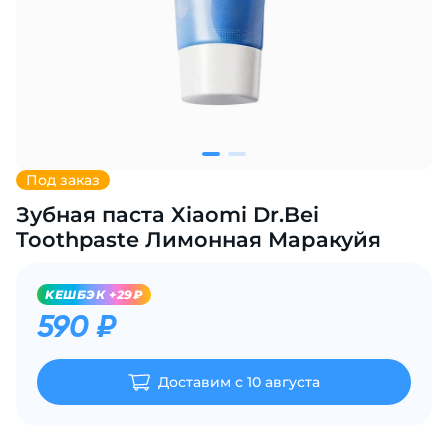
Добавляйте товары
в корзину
Оплачивайте сегодня только
25
% картой любого банка
Под заказ
Зубная паста Xiaomi Dr.Bei
Получайте товар
выбранный способом
Toothpaste Лимонная Маракуйя
KЕШБЭК +29₽
Оставшиеся
75
% будут
590 ₽
списываться
с вашей карты
по
25
%
каждые 2 недели
Доставим с 10 августа
Подробнее