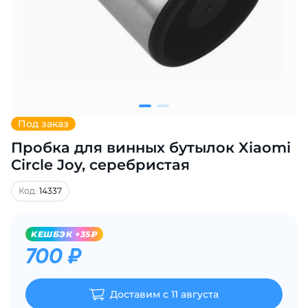
Добавляйте товары
в корзину
Оплачивайте сегодня только
25
% картой любого банка
Под заказ
Пробка для винных бутылок Xiaomi
Получайте товар
выбранный способом
Circle Joy, серебристая
Код:
14337
Оставшиеся
75
% будут
списываться
с вашей карты
KЕШБЭК +35₽
по
25
%
каждые 2 недели
700 ₽
Доставим с 11 августа
Подробнее