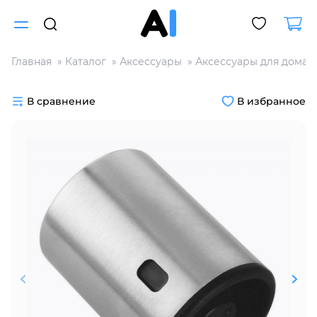
Главная
Каталог
Аксессуары
Аксессуары для дома
Для клиентов всех банков
В сравнение
В избранное
Разбейте
оплату
на части
без переплат
График платежей
Сегодня
25
%