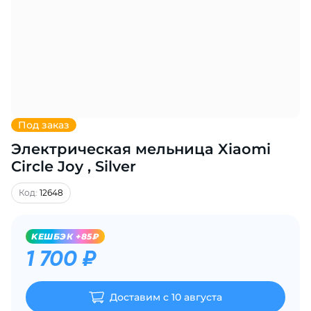
Добавляйте товары
в корзину
Оплачивайте сегодня только
25
% картой любого банка
Под заказ
Электрическая мельница Xiaomi
Получайте товар
выбранный способом
Circle Joy , Silver
Код:
12648
Оставшиеся
75
% будут
списываться
с вашей карты
KЕШБЭК +85₽
по
25
%
каждые 2 недели
1 700 ₽
Доставим с 10 августа
Подробнее