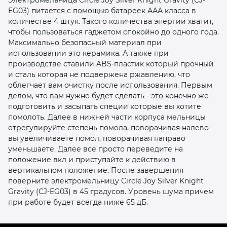
EG03) питается с помощью батареек ААА класса в
количестве 4 штук. Такого количества энергии хватит,
чтобы пользоваться гаджетом спокойно до одного года.
Максимально безопасный материал при
использовании это керамика. А также при
производстве ставили ABS-пластик который прочный
и сталь которая не подвержена ржавлению, что
раз в 2 недели
облегчает вам очистку после использования. Первым
делом, что вам нужно будет сделать - это конечно же
подготовить и засыпать специи которые вы хотите
помолоть. Далее в нижней части корпуса мельницы
отрегулируйте степень помола, поворачивая налево
вы увеличиваете помол, поворачивая направо
уменьшаете. Далее все просто переведите на
положение вкл и приступайте к действию в
вертикальном положение. После завершения
поверните электромельницу Circle Joy Silver Knight
Gravity (CJ-EG03) в 45 градусов. Уровень шума причем
при работе будет всегда ниже 65 дБ.