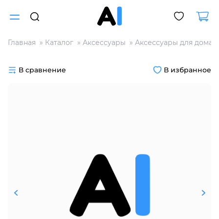
Главная
Каталог
Аксессуары
Аксессуары для дома
Для клиентов всех банков
В сравнение
В избранное
Разбейте
оплату
на части
без переплат
График платежей
Сегодня
25
%