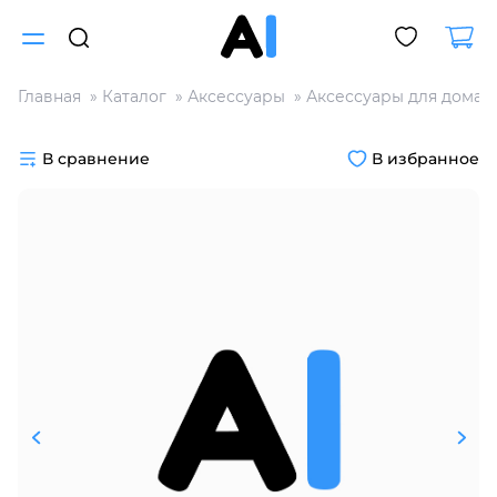
Главная
Каталог
Аксессуары
Аксессуары для дома
Для клиентов всех банков
В сравнение
В избранное
Разбейте
оплату
на части
без переплат
График платежей
Сегодня
25
%