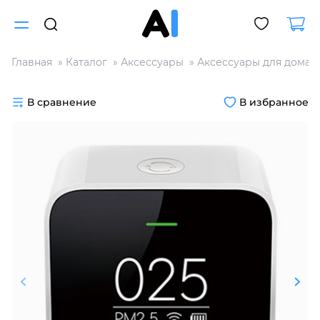
Главная
Каталог
Аксессуары
Аксессуары для дома
Для клиентов всех банков
В сравнение
В избранное
Разбейте
оплату
на части
без переплат
График платежей
Сегодня
25
%