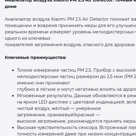
доме
Анализатор воздуха Xiaomi PM 2.5 Air Detector поможет в
помещении и вовремя принимать меры для его улучшени
реальном времени измеряет уровень мелкодисперсных ч
одного из ключевых
показателей загрязнения воздуха, опасного для здоровья.
раз в 2 недели
Ключевые преимущества:
Точное измерение частиц PM 2.5. Прибор с высоко
мелкодисперсных частиц размером до 2,5 мкм (PM 2.
именно они проникают
глубоко в лёгкие и могут негативно влиять на здоро
Мгновенные результаты. Данные обновляются в ре
на ярком LED‑дисплее с цветовой индикацией: зел
чистый воздух, жёлтый — умеренное
загрязнение, оранжевый/красный —
высокое загрязнение, рекомендуется принять меры
Высокая чувствительность сенсора. Встроенный ла
точность измерений даже при низких концентрация