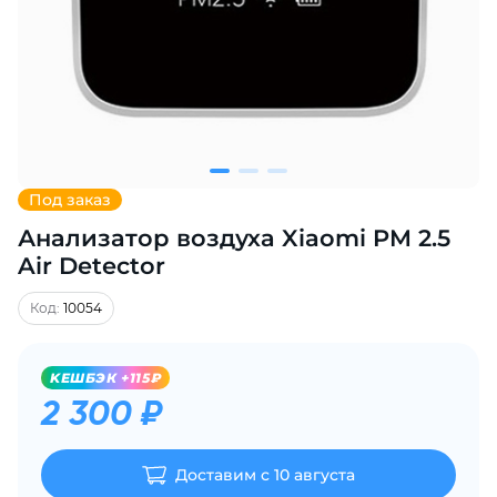
Добавляйте товары
в корзину
Оплачивайте сегодня только
25
% картой любого банка
Под заказ
Анализатор воздуха Xiaomi PM 2.5
Получайте товар
выбранный способом
Air Detector
Код:
10054
Оставшиеся
75
% будут
списываться
с вашей карты
KЕШБЭК +115₽
по
25
%
каждые 2 недели
2 300 ₽
Доставим с 10 августа
Подробнее