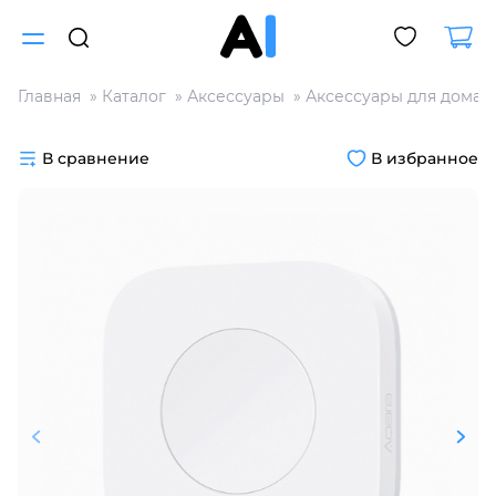
Главная
Каталог
Аксессуары
Аксессуары для дома
Для клиентов всех банков
В сравнение
В избранное
Разбейте
оплату
на части
без переплат
График платежей
Сегодня
25
%