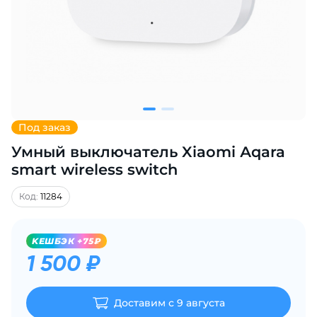
Добавляйте товары
в корзину
Оплачивайте сегодня только
25
% картой любого банка
Под заказ
Умный выключатель Xiaomi Аqara
Получайте товар
выбранный способом
smart wireless switch
Код:
11284
Оставшиеся
75
% будут
списываться
с вашей карты
KЕШБЭК +75₽
по
25
%
каждые 2 недели
1 500 ₽
Доставим с 9 августа
Подробнее