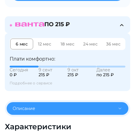
об оплате Плайтом
ПО 215 ₽
Остались вопросы?
25
6 мес
12 мес
18 мес
24 мес
36 мес
8 800 302-02-51
plait.ru
раз в 2
Плати комфортно:
недели
Сегодня
9 сент
9 окт
Далее
0 ₽
215 ₽
215 ₽
по 215 ₽
Подробнее о сервисе
Описание
Характеристики