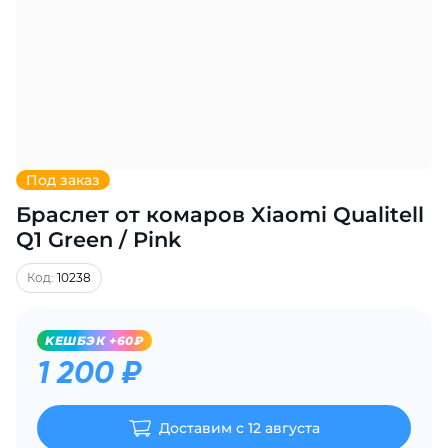
Добавляйте товары
в корзину
Оплачивайте сегодня только
25
% картой любого банка
Под заказ
Браслет от комаров Xiaomi Qualitell
Получайте товар
выбранный способом
Q1 Green / Pink
Код:
10238
Оставшиеся
75
% будут
списываться
с вашей карты
KЕШБЭК +60₽
по
25
%
каждые 2 недели
1 200 ₽
Доставим с 12 августа
Подробнее