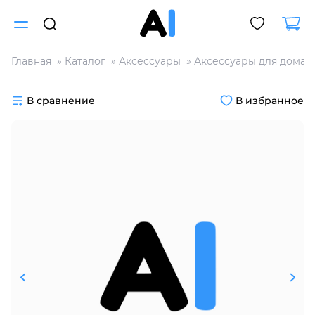
Главная
Каталог
Аксессуары
Аксессуары для дома
Для клиентов всех банков
В сравнение
В избранное
Разбейте
оплату
на части
без переплат
График платежей
Сегодня
25
%