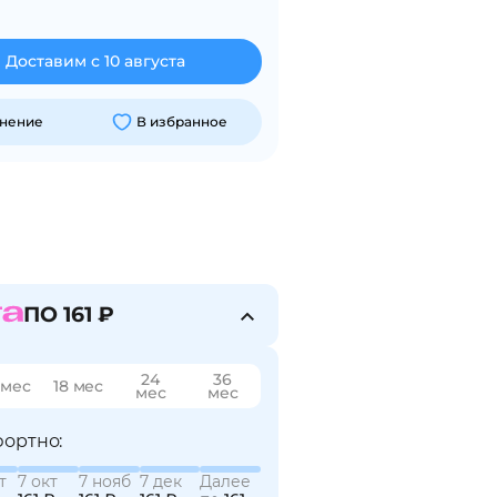
Доставим с 10 августа
внение
В избранное
ПО 161 ₽
24
36
 мес
18 мес
мес
мес
ортно:
т
7 окт
7 нояб
7 дек
Далее