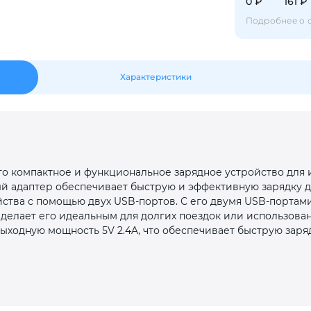
Оставшиеся
75
% будут
списываться
0 ₽
161 ₽
с вашей карты
по
25
%
каждые 2 недели
Подробнее о 
Характеристики
Подробнее
об оплате Плайтом
25
то компактное и функциональное зарядное устройство для 
раз в 2
й адаптер обеспечивает быструю и эффективную зарядку д
Остались вопросы?
недели
йства с помощью двух USB-портов. С его двумя USB-порта
о делает его идеальным для долгих поездок или использова
8 800 302-02-51
ыходную мощность 5V 2.4A, что обеспечивает быструю заря
plait.ru