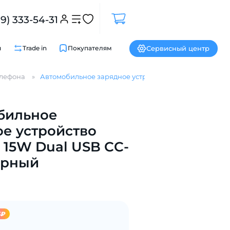
99) 333-54-31
Сервисный центр
и
Trade in
Покупателям
елефона
Автомобильное зарядное устройство Mcdodo 15W Dual
Закрыть
бильное
е устройство
15W Dual USB CC-
ерный
5₽