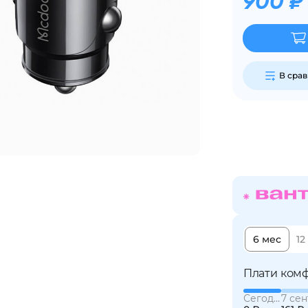
900 ₽
Сегодня
25
%
В сра
Добавляйте товары
в корзину
Оплачивайте сегодня только
25
% картой любого банка
6 мес
12
Получайте товар
выбранный способом
Плати комф
Сегодня
7 сен