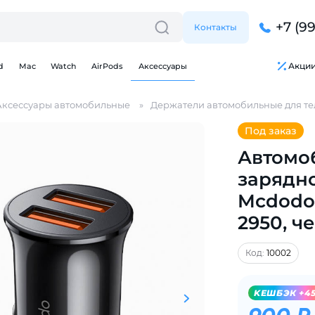
+7 (9
Контакты
Акци
d
Mac
Watch
AirPods
Аксессуары
Аксессуары автомобильные
Держатели автомобильные для т
Под заказ
Автомо
зарядно
Для клиентов всех банков
Mcdodo 
2950, ч
Разбейте
оплату
на части
без переплат
Код:
10002
KЕШБЭК +4
График платежей