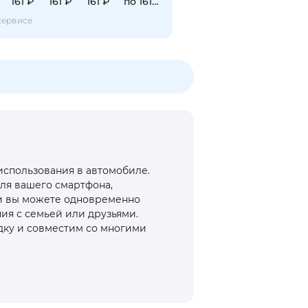
161 ₽
161 ₽
161 ₽
по 161 ₽
сервисе
использования в автомобиле.
ля вашего смартфона,
ми вы можете одновременно
ния с семьей или друзьями.
дку и совместим со многими