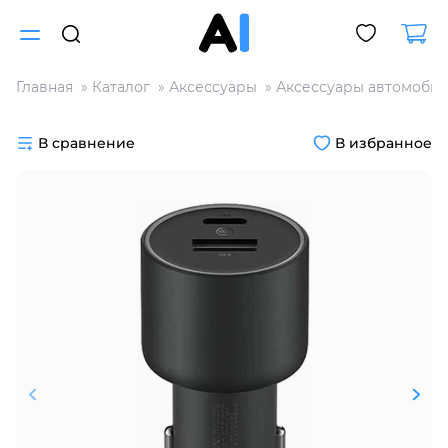
Главная
Каталог
Аксессуары
Аксессуары автомоби
Для клиентов всех банков
В сравнение
В избранное
Разбейте
оплату
на части
без переплат
График платежей
Сегодня
25
%