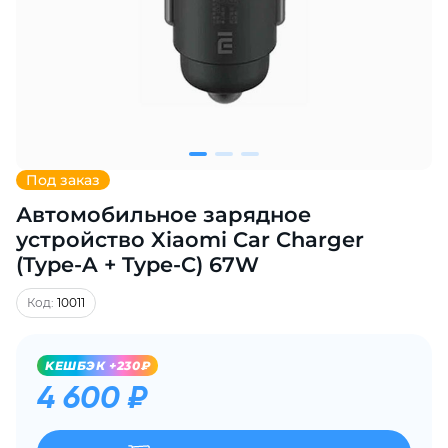
Добавляйте товары
в корзину
Оплачивайте сегодня только
25
% картой любого банка
Под заказ
Автомобильное зарядное
Получайте товар
выбранный способом
устройство Xiaomi Car Charger
(Type-A + Type-C) 67W
Оставшиеся
75
% будут
Код:
10011
списываться
с вашей карты
по
25
%
каждые 2 недели
KЕШБЭК +230₽
4 600 ₽
Подробнее