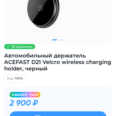
Добавляйте товары
в корзину
Оплачивайте сегодня только
25
% картой любого банка
В наличии
Автомобильный держатель
Получайте товар
выбранный способом
ACEFAST D21 Velcro wireless charging
holder, черный
Оставшиеся
75
% будут
Код:
10014
списываться
с вашей карты
по
25
%
каждые 2 недели
KЕШБЭК +145₽
2 900 ₽
Подробнее