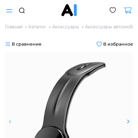
Главная
Каталог
Аксессуары
Аксессуары автомоби
Для клиентов всех банков
В сравнение
В избранное
Разбейте
оплату
на части
без переплат
График платежей
Сегодня
25
%