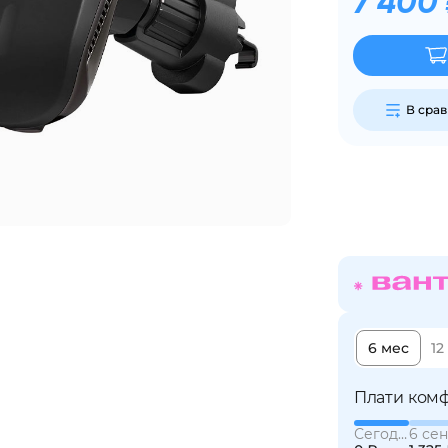
7 400
Сегодня
25
%
В сра
Добавляйте товары
в корзину
Оплачивайте сегодня только
25
% картой любого банка
6 мес
12
Получайте товар
выбранный способом
Плати комф
Сегодня
6 сен