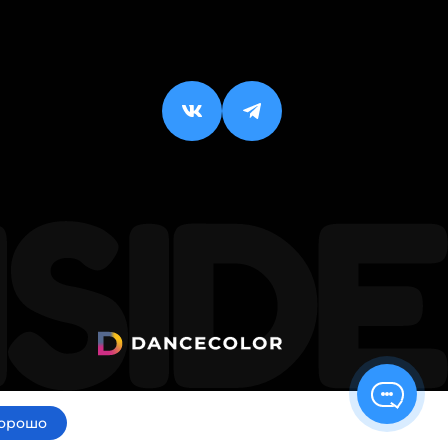
орошо
ИП Малхасян Д. А.