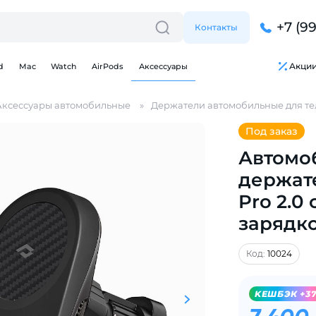
+7 (9
Контакты
Акци
d
Mac
Watch
AirPods
Аксессуары
Аксессуары автомобильные
Держатели автомобильные для т
Под заказ
Автомо
держат
Для клиентов всех банков
Pro 2.0
зарядк
Разбейте
оплату
на части
без переплат
Код:
10024
KЕШБЭК +3
График платежей