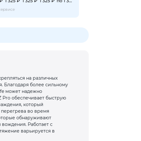
 ₽
1 325 ₽
1 325 ₽
1 325 ₽
по 1 325 ₽
сервисе
крепляться на различных
я. Благодаря более сильному
fe может надежно
 Pro обеспечивает быструю
хлаждения, который
 перегрева во время
которые обнаруживают
 вождения. Работает с
итяжение варьируется в