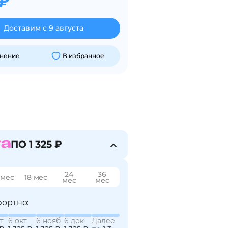
 ₽
Доставим с 9 августа
внение
В избранное
ПО 1 325 ₽
24
36
 мес
18 мес
мес
мес
ортно:
т
6 окт
6 нояб
6 дек
Далее