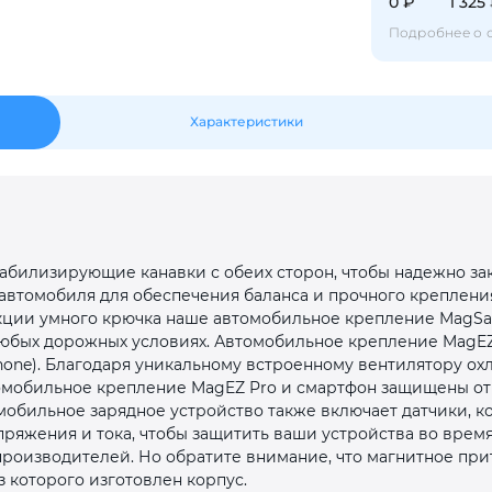
0 ₽
1 325
Оставшиеся
75
% будут
списываться
с вашей карты
по
25
%
каждые 2 недели
Подробнее о 
Характеристики
Подробнее
об оплате Плайтом
25
табилизирующие канавки с обеих сторон, чтобы надежно за
раз в 2
автомобиля для обеспечения баланса и прочного креплени
Остались вопросы?
недели
кции умного крючка наше автомобильное крепление MagSa
юбых дорожных условиях. Автомобильное крепление MagEZ
8 800 302-02-51
 iPhone). Благодаря уникальному встроенному вентилятору о
омобильное крепление MagEZ Pro и смартфон защищены от
plait.ru
мобильное зарядное устройство также включает датчики, 
ряжения и тока, чтобы защитить ваши устройства во время
производителей. Но обратите внимание, что магнитное пр
з которого изготовлен корпус.