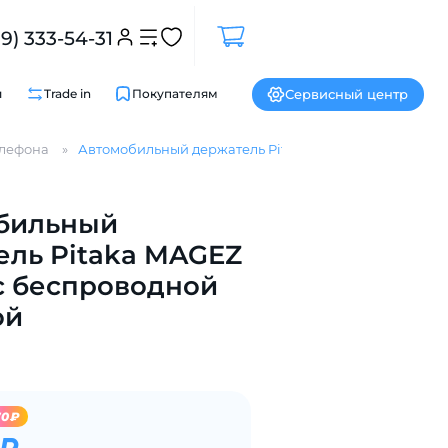
99) 333-54-31
Сервисный центр
и
Trade in
Покупателям
елефона
Автомобильный держатель Pitaka MAGEZ Pro 2.0 с бе
Закрыть
бильный
ель Pitaka MAGEZ
 с беспроводной
ой
70₽