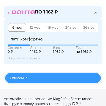
об оплате Плайтом
ПО 1 162 ₽
6 мес
12 мес
18 мес
24 мес
36 мес
Остались вопросы?
25
8 800 302-02-51
Плати комфортно:
plait.ru
раз в 2
недели
Сегодня
8 сент
8 окт
Далее
0 ₽
1 162 ₽
1 162 ₽
по 1 162 ₽
Подробнее о сервисе
Описание
Автомобильное крепление MagSafe обеспечивает
быструю зарядку вашего телефона до 15 Вт*.