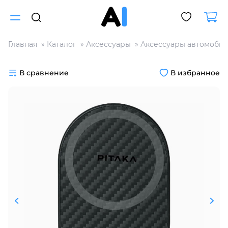
Главная
Каталог
Аксессуары
Аксессуары автомоби
Для клиентов всех банков
В сравнение
В избранное
Разбейте
оплату
на части
без переплат
График платежей
Сегодня
25
%