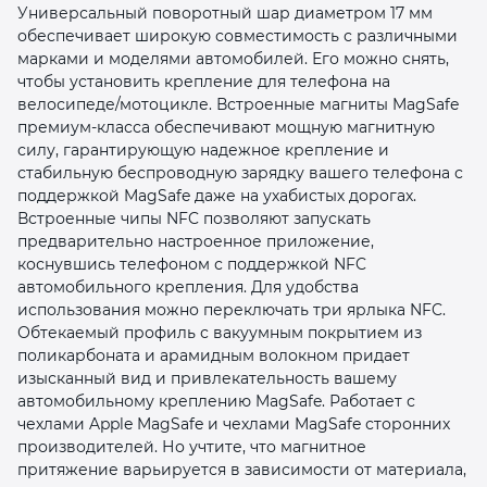
Универсальный поворотный шар диаметром 17 мм
обеспечивает широкую совместимость с различными
марками и моделями автомобилей. Его можно снять,
чтобы установить крепление для телефона на
велосипеде/мотоцикле. Встроенные магниты MagSafe
премиум-класса обеспечивают мощную магнитную
силу, гарантирующую надежное крепление и
раз в 2 недели
стабильную беспроводную зарядку вашего телефона с
поддержкой MagSafe даже на ухабистых дорогах.
Встроенные чипы NFC позволяют запускать
предварительно настроенное приложение,
коснувшись телефоном с поддержкой NFC
автомобильного крепления. Для удобства
использования можно переключать три ярлыка NFC.
Обтекаемый профиль с вакуумным покрытием из
поликарбоната и арамидным волокном придает
изысканный вид и привлекательность вашему
автомобильному креплению MagSafe. Работает с
чехлами Apple MagSafe и чехлами MagSafe сторонних
производителей. Но учтите, что магнитное
притяжение варьируется в зависимости от материала,