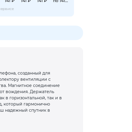
141 ₽
141 ₽
141 ₽
по 141 ₽
сервисе
елефона, созданный для
флектору вентиляции с
ва. Магнитное соединение
 от вождения. Держатель
 в горизонтальной, так и в
д, который гармонично
ваш надежный спутник в