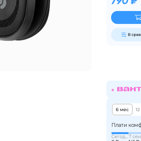
790 ₽
Сегодня
25
%
В сра
Добавляйте товары
в корзину
Оплачивайте сегодня только
25
% картой любого банка
6 мес
12
Получайте товар
выбранный способом
Плати комф
Сегодня
7 сен