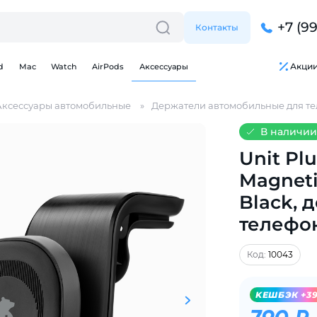
+7 (9
Контакты
Акци
d
Mac
Watch
AirPods
Аксессуары
Аксессуары автомобильные
Держатели автомобильные для т
В наличии
Unit Plu
Magneti
Для клиентов всех банков
Black, 
телефо
Разбейте
оплату
на части
без переплат
Код:
10043
KЕШБЭК +3
График платежей