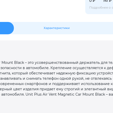
0 ₽
141 ₽
Оставшиеся
75
% будут
списываться
с вашей карты
по
25
%
каждые 2 недели
Подробнее о 
Характеристики
Подробнее
об оплате Плайтом
25
Car Mount Black – это усовершенствованный держатель для т
раз в 2
езопасности в автомобиле. Крепление осуществляется к де
Остались вопросы?
недели
нита, который обеспечивает надежную фиксацию устройст
танавливать и снимать телефон одной рукой, не отвлекаясь
8 800 302-02-51
овременных смартфонов и поддерживает использование как
ерный цвет изделия придает ему строгий и элегантный ви
plait.ru
втомобиля. Unit Plus Air Vent Magnetic Car Mount Black – 