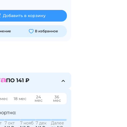
Добавить в корзину
внение
В избранное
ПО 141 ₽
24
36
 мес
18 мес
мес
мес
ортно:
т
7 окт
7 нояб
7 дек
Далее