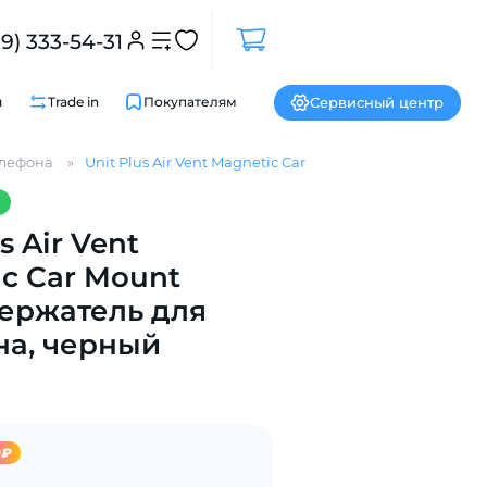
99) 333-54-31
Сервисный центр
и
Trade in
Покупателям
елефона
Unit Plus Air Vent Magnetic Car Mount Black, держател
Закрыть
s Air Vent
c Car Mount
держатель для
на, черный
9₽