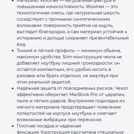
Материал Woolnex — натуральная фактура и
повышенная износостойкость. Woolnex — это
технологичная смесь, где натуральная шерсть
соседствует с прочными синтетическими
волокнами: поверхность приятна на ощупь,
выглядит благородно, а сам материал устойчив к
истиранию и дольше сохраняет презентабельный
вид.
Тонкий и лёгкий профиль — минимум объёма,
максимум удобства. Slim‑конструкция чехла не
добавляет ноутбуку лишней громоздкости: он
остаётся компактным, его удобно носить в
рюкзаке или брать отдельно, не жертвуя при
этом реальной защитой.
Надёжная защита от повседневных рисков. Чехол
эффективно оберегает MacBook Pro от царапин,
пыли и лёгких ударов. Внутренняя подкладка из
мягкого материала предотвращает появление
потёртостей на корпусе ноутбука и смягчает
возможные вибрации при переноске.
Плотная посадка и надёжная
фиксация. Конструкция рассчитана специально