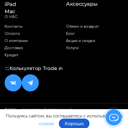
Аксессуары
iPad
Mac
О НАС
Контакты
Обмен и возврат
Оплата
Блог
О компании
Акции и скидки
Доставка
Услуги
Кредит
Калькулятор Trade in
© 2026 — Apple Inside. All rights reserved.
Пользуясь сайтом, вы соглашаетесь с использованием
Политика конфиденциальности
Оферта
Хорошо
cookies.
ИП Малхасян Д. А.