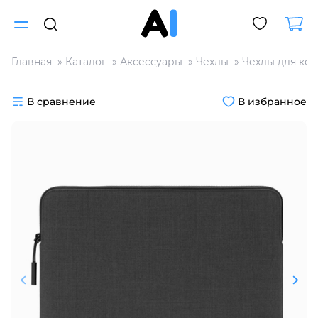
Главная
Каталог
Аксессуары
Чехлы
Чехлы для ко
Для клиентов всех банков
В сравнение
В избранное
Разбейте
оплату
на части
без переплат
График платежей
Сегодня
25
%