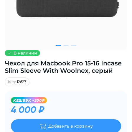
Добавляйте товары
в корзину
Оплачивайте сегодня только
25
% картой любого банка
В наличии
Чехол для Macbook Pro 15-16 Incase
Получайте товар
выбранный способом
Slim Sleeve With Woolnex, серый
Код:
12627
Оставшиеся
75
% будут
списываться
с вашей карты
KЕШБЭК +200₽
по
25
%
каждые 2 недели
4 000 ₽
Добавить в корзину
Подробнее