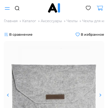
Главная
Каталог
Аксессуары
Чехлы
Чехлы для ко
Для клиентов всех банков
В сравнение
В избранное
Разбейте
оплату
на части
без переплат
График платежей
Сегодня
25
%