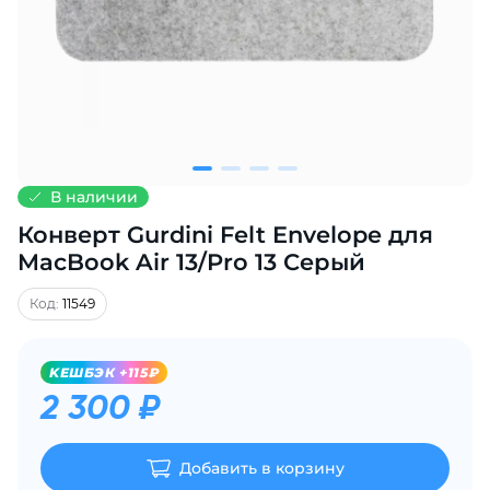
Добавляйте товары
в корзину
Оплачивайте сегодня только
25
% картой любого банка
В наличии
Конверт Gurdini Felt Envelope для
Получайте товар
выбранный способом
MacBook Air 13/Pro 13 Серый
Код:
11549
Оставшиеся
75
% будут
списываться
с вашей карты
KЕШБЭК +115₽
по
25
%
каждые 2 недели
2 300 ₽
Добавить в корзину
Подробнее