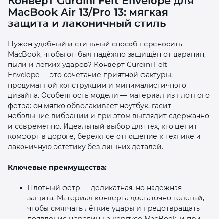
Конверт Gurdini Felt Envelope для
MacBook Air 13/Pro 13: мягкая
защита и лаконичный стиль
Нужен удобный и стильный способ переносить
MacBook, чтобы он был надёжно защищён от царапин,
пыли и лёгких ударов? Конверт Gurdini Felt
раз в 2 недели
Envelope — это сочетание приятной фактуры,
продуманной конструкции и минималистичного
дизайна. Особенность модели — материал из плотного
фетра: он мягко обволакивает ноутбук, гасит
небольшие вибрации и при этом выглядит сдержанно
и современно. Идеальный выбор для тех, кто ценит
комфорт в дороге, бережное отношение к технике и
лаконичную эстетику без лишних деталей.
Ключевые преимущества:
Плотный фетр — деликатная, но надёжная
защита. Материал конверта достаточно толстый,
чтобы смягчать лёгкие удары и предотвращать
появление царапин на корпусе MacBook, и при