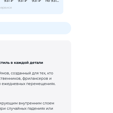
931 ₽
931 ₽
931 ₽
по 931 ₽
сервисе
 стиль в каждой детали
мов, созданный для тех, кто
ственников, фрилансеров и
 и ежедневных перемещениях.
изирующим внутренним слоем
при случайных падениях или