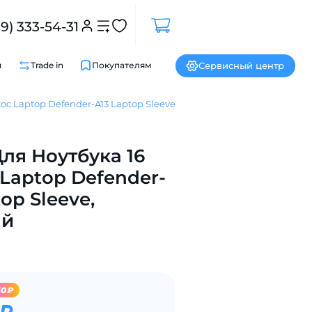
99) 333-54-31
Сервисный центр
и
Trade in
Покупателям
oc Laptop Defender-A13 Laptop Sleeve
ля Ноутбука 16
Закрыть
Laptop Defender-
op Sleeve,
ый
60₽