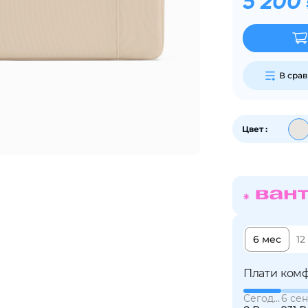
5 200
График платежей
Сегодня
В сра
25
%
Цвет :
Добавляйте товары
в корзину
Оплачивайте сегодня только
25
% картой любого банка
6 мес
12
Плати комф
Получайте товар
выбранный способом
Сегодня
6 сен