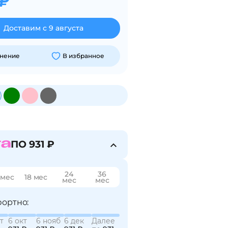
 ₽
Доставим с 9 августа
внение
В избранное
ПО 931 ₽
24
36
 мес
18 мес
мес
мес
ортно:
т
6 окт
6 нояб
6 дек
Далее