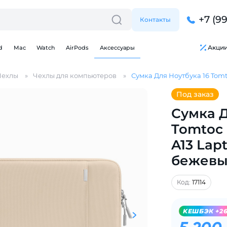
+7 (9
Контакты
Акци
d
Mac
Watch
AirPods
Аксессуары
Чехлы
Чехлы для компьютеров
Сумка Для Ноутбука 16 Tomt
Под заказ
Сумка Д
Tomtoc 
A13 Lapt
бежев
Для клиентов всех банков
Код:
17114
Разбейте
оплату
на части
без переплат
KЕШБЭК +2