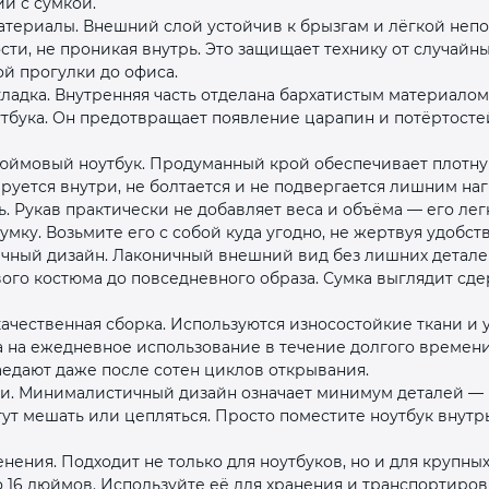
и с сумкой.
териалы. Внешний слой устойчив к брызгам и лёгкой непо
сти, не проникая внутрь. Это защищает технику от случайн
й прогулки до офиса.
ладка. Внутренняя часть отделана бархатистым материало
утбука. Он предотвращает появление царапин и потёртосте
юймовый ноутбук. Продуманный крой обеспечивает плотную
уется внутри, не болтается и не подвергается лишним наг
раз в 2 недели
ь. Рукав практически не добавляет веса и объёма — его лег
мку. Возьмите его с собой куда угодно, не жертвуя удобст
ный дизайн. Лаконичный внешний вид без лишних деталей
вого костюма до повседневного образа. Сумка выглядит сд
ачественная сборка. Используются износостойкие ткани и
а на ежедневное использование в течение долгого времени
аедают даже после сотен циклов открывания.
ии. Минималистичный дизайн означает минимум деталей — 
ут мешать или цепляться. Просто поместите ноутбук внутр
ения. Подходит не только для ноутбуков, но и для крупны
 16 дюймов. Используйте её для хранения и транспортиров