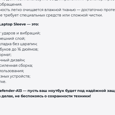
обращения.
ность легко очищается влажной тканью — достаточно проте
Не требует специальных средств или сложной чистки.
Laptop Sleeve — это:
т ударов и вибраций;
нешний слой;
кладка без царапин;
буков до 16 дюймов;
ормат;
чный дизайн;
силенная сборка;
пользования;
зных устройств;
тке.
efender‑A13 — пусть ваш ноутбук будет под надёжной защ
 делах, не беспокоясь о сохранности техники!