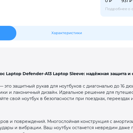
0 ₽
931 ₽
Подробнее о 
Оставшиеся
75
% будут
списываться
с вашей карты
по
25
%
каждые 2 недели
Характеристики
Подробнее
об оплате Плайтом
oc Laptop Defender‑A13 Laptop Sleeve: надёжная защита и
25
— это защитный рукав для ноутбуков с диагональю до 16 дюй
раз в 2
ики и лаконичный дизайн. Идеальное решение для путеше
Остались вопросы?
недели
йте свой ноутбук в безопасности при поездках, переездах
8 800 302-02-51
plait.ru
аров и повреждений. Многослойная конструкция с аморт
удары и вибрации. Ваш ноутбук останется невредим даже 