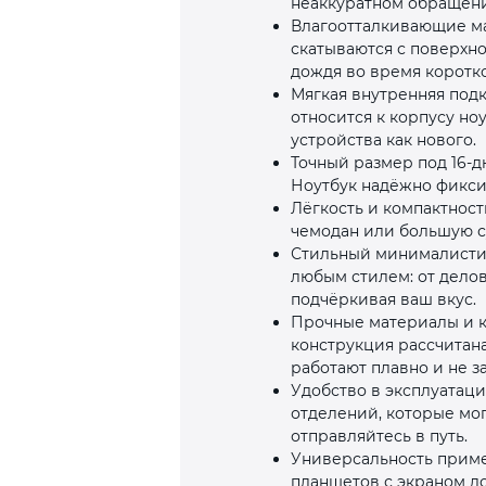
неаккуратном обращени
Влагоотталкивающие ма
скатываются с поверхно
дождя во время коротко
Мягкая внутренняя подк
относится к корпусу но
устройства как нового.
Точный размер под 16‑д
Ноутбук надёжно фиксир
Лёгкость и компактност
чемодан или большую су
Стильный минималистич
любым стилем: от дело
подчёркивая ваш вкус.
Прочные материалы и к
конструкция рассчитан
работают плавно и не з
Удобство в эксплуатац
отделений, которые мог
отправляйтесь в путь.
Универсальность примен
планшетов с экраном до