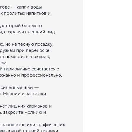
годе — капли воды
ых пролитых напитков и
м, который бережно
й, сохраняя внешний вид
, но не тесную посадку.
рузкам при переноске.
ко поместить в рюкзак,
вом.
 гармонично сочетается с
ержанно и профессионально,
 усиленные швы —
. Молнии и застёжки
нет лишних карманов и
ь, закройте молнию и
х планшетов или графических
ки другой ценной техники,