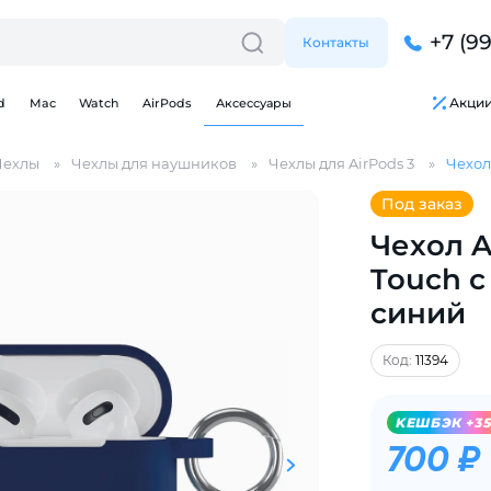
+7 (9
Контакты
Акци
d
Mac
Watch
AirPods
Аксессуары
Чехлы
Чехлы для наушников
Чехлы для AirPods 3
Чехол 
Под заказ
Чехол Ai
Touch c
синий
Для клиентов всех банков
Код:
11394
Разбейте
оплату
на части
без переплат
KЕШБЭК +3
700 ₽