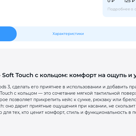
0 ₽
125 ₽
Подробнее о 
Оставшиеся
75
% будут
списываться
с вашей карты
по
25
%
каждые 2 недели
Характеристики
Подробнее
об оплате Плайтом
» Soft Touch с кольцом: комфорт на ощупь и
25
ods 3, сделать его приятнее в использовании и добавить п
раз в 2
 Touch с кольцом — это сочетание мягкой тактильной пове
Остались вопросы?
недели
орое позволяет прикрепить кейс к сумке, рюкзаку или брел
8 800 302-02-51
h: оно дарит приятные ощущения при касании, не скользит
для тех, кто ценит комфорт, стиль и функциональность в п
plait.ru