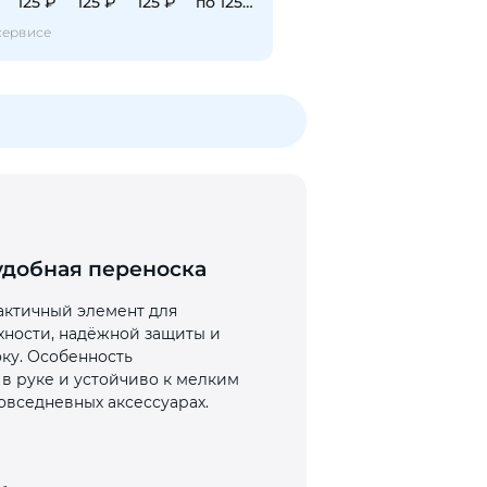
125 ₽
125 ₽
125 ₽
по 125 ₽
сервисе
 удобная переноска
рактичный элемент для
рхности, надёжной защиты и
оку. Особенность
 в руке и устойчиво к мелким
овседневных аксессуарах.