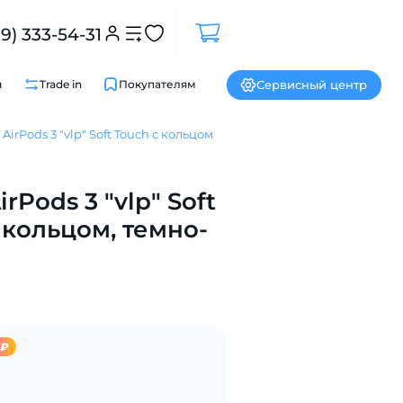
99) 333-54-31
Сервисный центр
и
Trade in
Покупателям
AirPods 3 "vlp" Soft Touch c кольцом
rPods 3 "vlp" Soft
Закрыть
 кольцом, темно-
5₽