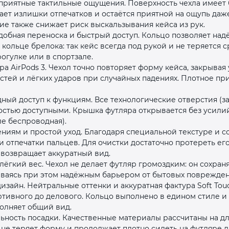
приятные тактильные ощущения. Поверхность чехла имеет б
рает излишки отпечатков и остаётся приятной на ощупь да
е также снижает риск выскальзывания кейса из рук.
обная переноска и быстрый доступ. Кольцо позволяет над
кольце брелока: так кейс всегда под рукой и не теряется 
рогулке или в спортзале.
а AirPods 3. Чехол точно повторяет форму кейса, закрыва
остей и лёгких ударов при случайных падениях. Плотное п
раз в 2 недели
дный доступ к функциям. Все технологические отверстия (за
стью доступными. Крышка футляра открывается без усилий
ле беспроводная).
ениям и простой уход. Благодаря специальной текстуре и с
 отпечатки пальцев. Для очистки достаточно протереть ег
 возвращает аккуратный вид.
ёгкий вес. Чехол не делает футляр громоздким: он сохран
аваясь при этом надёжным барьером от бытовых поврежден
зайн. Нейтральные оттенки и аккуратная фактура Soft Tou
тивного до делового. Кольцо выполнено в едином стиле и
полняет общий вид.
льность посадки. Качественные материалы рассчитаны на д
, не теряет форму и продолжает плотно сидеть на футляре 