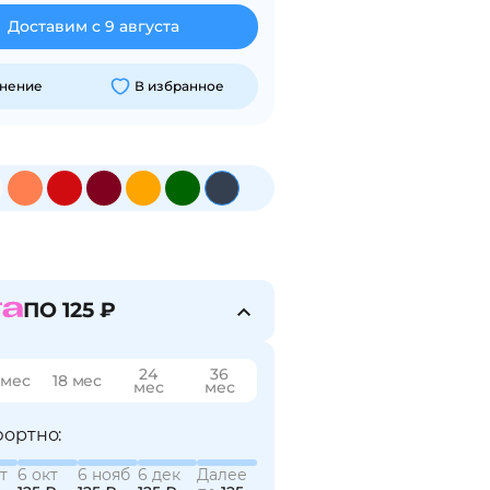
Доставим с 9 августа
внение
В избранное
ПО 125 ₽
24
36
 мес
18 мес
мес
мес
ортно:
т
6 окт
6 нояб
6 дек
Далее