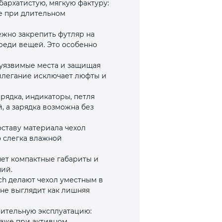
архатистую, мягкую фактуру:
же при длительном
ёжно закрепить футляр на
среди вещей. Это особенно
я уязвимые места и защищая
рилегание исключает люфты и
рядка, индикаторы, петля
, а зарядка возможна без
оставу материала чехол
о слегка влажной
яет компактные габариты и
ий.
ch делают чехол уместным в
 не выглядит как лишняя
лительную эксплуатацию:
даже при активном