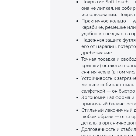
Покрытие Soft Touch — 
она не липкая, не соби
использовании. Покрыти
Практичное кольцо — уд
карабине, ремешке или 
удобно в поездках, на п
Надёжная защита футляр
его от царапин, потёрт
дребезжание.
Точная посадка и свобо
крышки) остаются полно
снятия чехла (в том чис
Устойчивость к загрязн
меньше собирает пыль и
салфеткой — он быстро
Эргономичная форма и л
привычный баланс, ост
Стильный лаконичный ди
любом образе — от спор
деталь, а органично до
Долговечность и стаби
чехол не растягивается