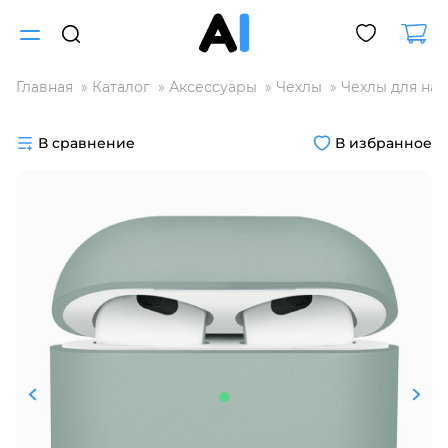
Главная
Каталог
Аксессуары
Чехлы
Чехлы для на
Для клиентов всех банков
В сравнение
В избранное
Разбейте
оплату
на части
без переплат
График платежей
Сегодня
25
%