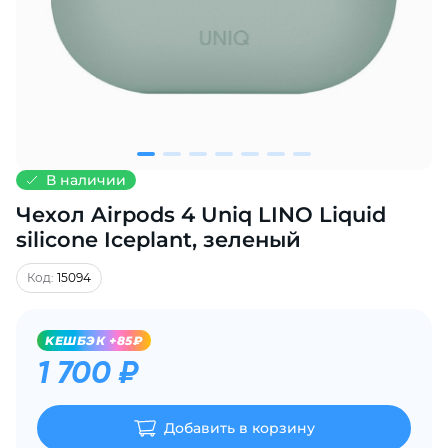
Добавляйте товары
в корзину
Оплачивайте сегодня только
25
% картой любого банка
В наличии
Чехол Airpods 4 Uniq LINO Liquid
Получайте товар
выбранный способом
silicone Iceplant, зеленый
Код:
15094
Оставшиеся
75
% будут
списываться
с вашей карты
KЕШБЭК +85₽
по
25
%
каждые 2 недели
1 700 ₽
Добавить в корзину
Подробнее