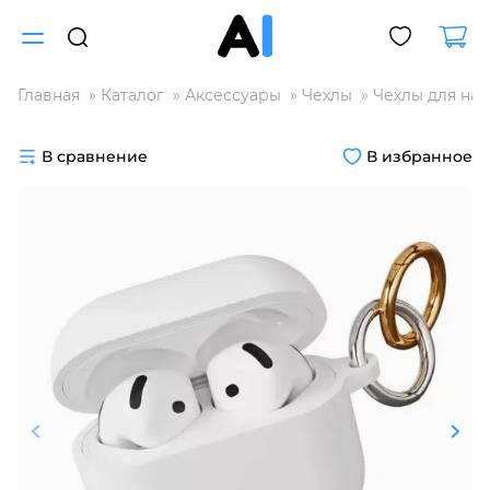
Главная
Каталог
Аксессуары
Чехлы
Чехлы для на
Для клиентов всех банков
В сравнение
В избранное
Разбейте
оплату
на части
без переплат
График платежей
Сегодня
25
%