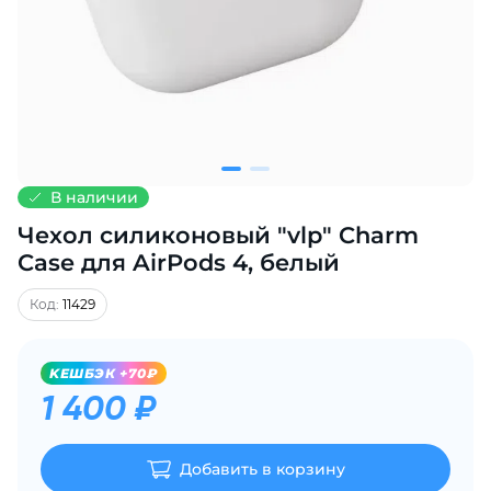
Добавляйте товары
в корзину
Оплачивайте сегодня только
25
% картой любого банка
В наличии
Чехол силиконовый "vlp" Charm
Получайте товар
выбранный способом
Case для AirPods 4, белый
Код:
11429
Оставшиеся
75
% будут
списываться
с вашей карты
KЕШБЭК +70₽
по
25
%
каждые 2 недели
1 400 ₽
Добавить в корзину
Подробнее