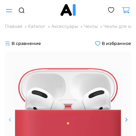
Главная
Каталог
Аксессуары
Чехлы
Чехлы для на
Для клиентов всех банков
В сравнение
В избранное
Разбейте
оплату
на части
без переплат
График платежей
Сегодня
25
%