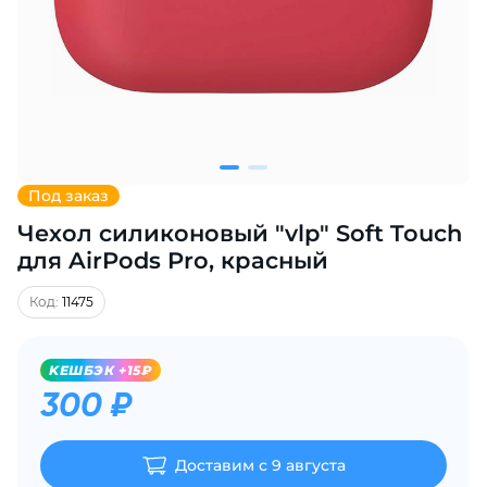
Добавляйте товары
в корзину
Оплачивайте сегодня только
25
% картой любого банка
Под заказ
Чехол силиконовый "vlp" Soft Touch
Получайте товар
выбранный способом
для AirPods Pro, красный
Код:
11475
Оставшиеся
75
% будут
списываться
с вашей карты
KЕШБЭК +15₽
по
25
%
каждые 2 недели
300 ₽
Доставим с 9 августа
Подробнее