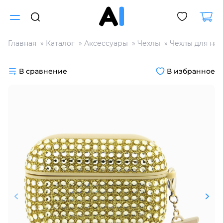
Главная
Каталог
Аксессуары
Чехлы
Чехлы для на
Для клиентов всех банков
В сравнение
В избранное
Разбейте
оплату
на части
без переплат
График платежей
Сегодня
25
%