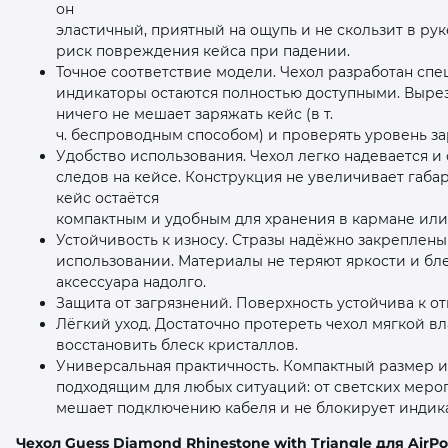
он
эластичный, приятный на ощупь и не скользит в ру
риск повреждения кейса при падении.
Точное соответствие модели. Чехол разработан спец
индикаторы остаются полностью доступными. Выре
ничего не мешает заряжать кейс (в т.
ч. беспроводным способом) и проверять уровень за
Удобство использования. Чехол легко надевается и
следов на кейсе. Конструкция не увеличивает габ
кейс остаётся
компактным и удобным для хранения в кармане или
Устойчивость к износу. Стразы надёжно закреплен
использовании. Материалы не теряют яркости и бл
аксессуара надолго.
Защита от загрязнений. Поверхность устойчива к 
Лёгкий уход. Достаточно протереть чехол мягкой в
восстановить блеск кристаллов.
Универсальная практичность. Компактный размер и
подходящим для любых ситуаций: от светских меро
мешает подключению кабеля и не блокирует индика
Чехол Guess Diamond Rhinestone with Triangle для AirPo