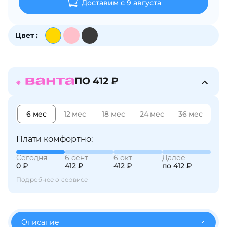
Доставим с 9 августа
об оплате Плайтом
Цвет :
Остались вопросы?
25
8 800 302-02-51
ПО 412 ₽
plait.ru
раз в 2
недели
6 мес
12 мес
18 мес
24 мес
36 мес
Плати комфортно:
Сегодня
6 сент
6 окт
Далее
0 ₽
412 ₽
412 ₽
по 412 ₽
Подробнее о сервисе
Описание