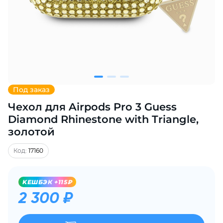
Добавляйте товары
в корзину
Оплачивайте сегодня только
25
% картой любого банка
Под заказ
Чехол для Airpods Pro 3 Guess
Получайте товар
выбранный способом
Diamond Rhinestone with Triangle,
золотой
Оставшиеся
75
% будут
Код:
17160
списываться
с вашей карты
по
25
%
каждые 2 недели
KЕШБЭК +115₽
2 300 ₽
Подробнее