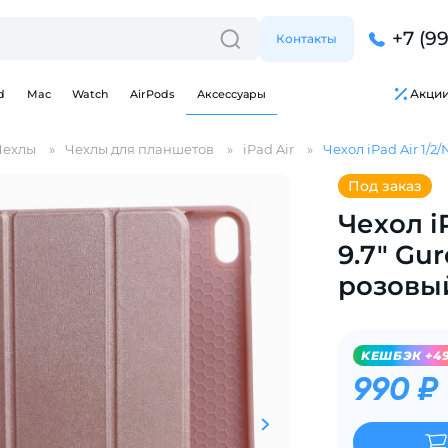
+7 (9
Контакты
Акци
d
Mac
Watch
AirPods
Аксессуары
Чехлы
Чехлы для планшетов
iPad Air
Чехол iPad Air 1/2/
Под заказ
Чехол i
9.7" Gur
розовы
Для клиентов всех банков
KЕШБЭК +4
Разбейте
оплату
990 ₽
на части
без переплат