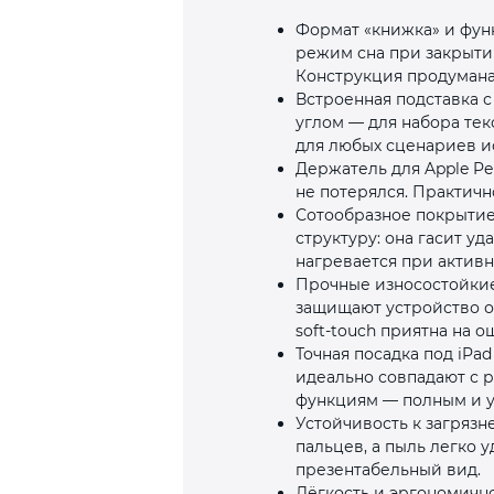
Формат «книжка» и функ
режим сна при закрыти
Конструкция продумана 
Встроенная подставка 
углом — для набора те
для любых сценариев и
Держатель для Apple Pe
не потерялся. Практичн
Сотообразное покрытие 
структуру: она гасит у
нагревается при активн
Прочные износостойкие
защищают устройство о
soft‑touch приятна на 
Точная посадка под iPad
идеально совпадают с р
функциям — полным и 
Устойчивость к загрязн
пальцев, а пыль легко 
презентабельный вид.
Лёгкость и эргономично