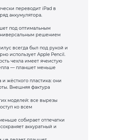
чески переводит iPad в
ряд аккумулятора.
ншет под оптимальным
л универсальным решением
тилус всегда был под рукой и
но использует Apple Pencil.
ость чехла имеет ячеистую
 тепла — планшет меньше
и жёсткого пластика: они
оты. Внешняя фактура
этих моделей: все вырезы
оступ ко всем
 меньше собирает отпечатки
 сохраняет аккуратный и
и не делает планшет