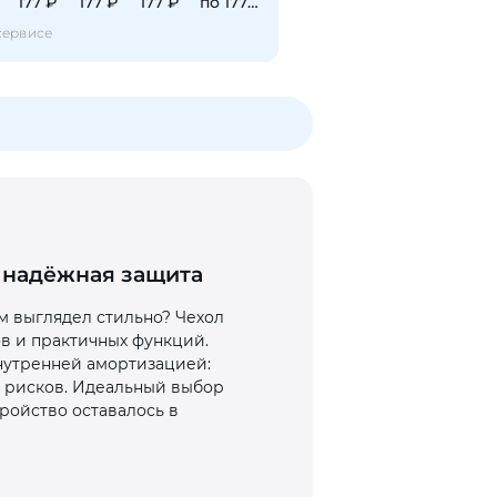
177 ₽
177 ₽
177 ₽
по 177 ₽
сервисе
о и надёжная защита
ом выглядел стильно? Чехол
ов и практичных функций.
нутренней амортизацией:
х рисков. Идеальный выбор
тройство оставалось в