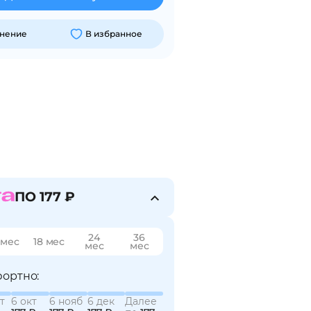
внение
В избранное
ПО 177 ₽
24
36
 мес
18 мес
мес
мес
ортно:
т
6 окт
6 нояб
6 дек
Далее