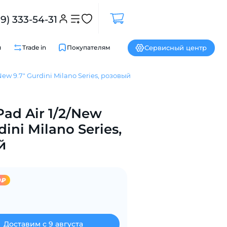
99) 333-54-31
Сервисный центр
и
Trade in
Покупателям
New 9.7" Gurdini Milano Series, розовый
Pad Air 1/2/New
Закрыть
dini Milano Series,
й
9₽
Доставим с 9 августа