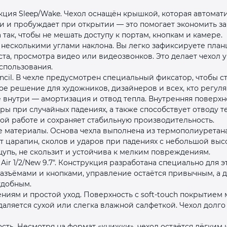
ция Sleep/Wake. Чехол оснащён крышкой, которая автомати
и и пробуждает при открытии — это помогает экономить за
так, чтобы не мешать доступу к портам, кнопкам и камере.
с несколькими углами наклона. Вы легко зафиксируете пла
кста, просмотра видео или видеозвонков. Это делает чехо
спользования.
ncil. В чехле предусмотрен специальный фиксатор, чтобы с
раз в 2 недели
ое решение для художников, дизайнеров и всех, кто регуляр
внутри — амортизация и отвод тепла. Внутренняя поверхн
дары при случайных падениях, а также способствует отводу
ой работе и сохраняет стабильную производительность.
 материалы. Основа чехла выполнена из термополиуретана 
т царапин, сколов и ударов при падениях с небольшой выс
ощупь, не скользит и устойчива к мелким повреждениям.
 Air 1/2/New 9.7". Конструкция разработана специально для 
азъёмами и кнопками, управление остаётся привычным, а д
удобным.
ениям и простой уход. Поверхность с soft‑touch покрытием
удаляется сухой или слегка влажной салфеткой. Чехол долго
сть. Несмотря на формат «книжки», чехол остаётся лёгким 