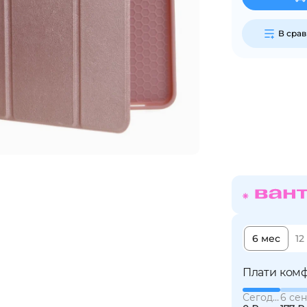
График платежей
В сра
Сегодня
25
%
Добавляйте товары
в корзину
Оплачивайте сегодня только
25
% картой любого банка
6 мес
12
Плати комф
Получайте товар
выбранный способом
Сегодня
6 сен