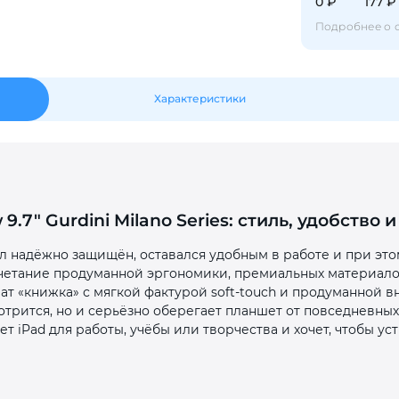
0 ₽
177 ₽
Подробнее о 
Оставшиеся
75
% будут
списываться
с вашей карты
по
25
%
каждые 2 недели
Характеристики
Подробнее
об оплате Плайтом
w 9.7" Gurdini Milano Series: стиль, удобств
25
был надёжно защищён, оставался удобным в работе и при эт
раз в 2
 сочетание продуманной эргономики, премиальных материал
Остались вопросы?
недели
т «книжка» с мягкой фактурой soft‑touch и продуманной в
отрится, но и серьёзно оберегает планшет от повседневны
8 800 302-02-51
ует iPad для работы, учёбы или творчества и хочет, чтобы ус
plait.ru