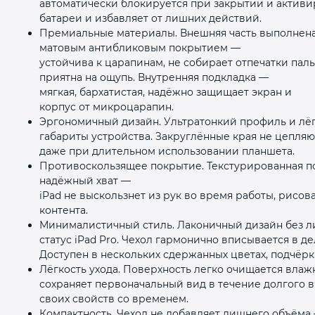
автоматически блокируется при закрытии и активир
батареи и избавляет от лишних действий.
Премиальные материалы. Внешняя часть выполнена
матовым антибликовым покрытием —
устойчива к царапинам, не собирает отпечатки пал
приятна на ощупь. Внутренняя подкладка —
мягкая, бархатистая, надёжно защищает экран и
корпус от микроцарапин.
Эргономичный дизайн. Ультратонкий профиль и лё
габариты устройства. Закруглённые края не цепля
даже при длительном использовании планшета.
Противоскользящее покрытие. Текстурированная п
надёжный хват —
iPad не выскользнет из рук во время работы, рисо
контента.
Минималистичный стиль. Лаконичный дизайн без 
статус iPad Pro. Чехол гармонично вписывается в 
Доступен в нескольких сдержанных цветах, подчёрк
Лёгкость ухода. Поверхность легко очищается влаж
сохраняет первоначальный вид в течение долгого 
своих свойств со временем.
Компактность. Чехол не добавляет лишнего объёма