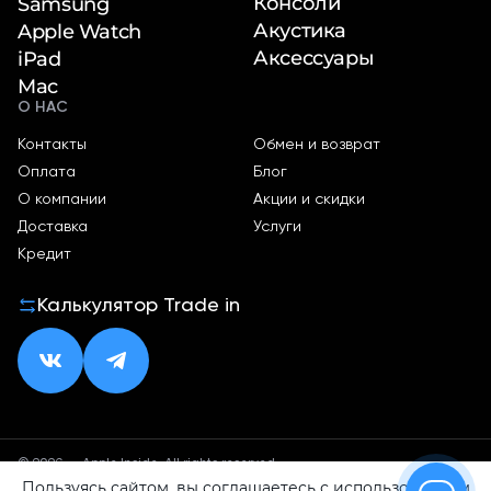
Консоли
Samsung
Акустика
Apple Watch
Аксессуары
iPad
Mac
О НАС
Контакты
Обмен и возврат
Оплата
Блог
О компании
Акции и скидки
Доставка
Услуги
Кредит
Калькулятор Trade in
© 2026 — Apple Inside. All rights reserved.
Пользуясь сайтом, вы соглашаетесь с использованием
Политика конфиденциальности
Оферта