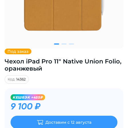
Добавляйте товары
в корзину
Оплачивайте сегодня только
25
% картой любого банка
Под заказ
Чехол iPad Pro 11" Native Union Folio,
Получайте товар
выбранный способом
оранжевый
Код:
14362
Оставшиеся
75
% будут
списываться
с вашей карты
KЕШБЭК +455₽
по
25
%
каждые 2 недели
9 100 ₽
Доставим с 12 августа
Подробнее