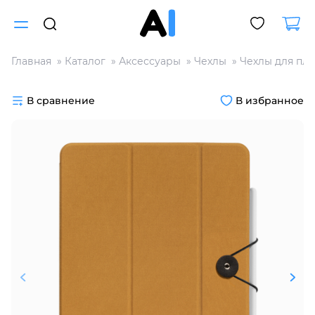
Главная
Каталог
Аксессуары
Чехлы
Чехлы для пл
Для клиентов всех банков
В сравнение
В избранное
Разбейте
оплату
на части
без переплат
График платежей
Сегодня
25
%