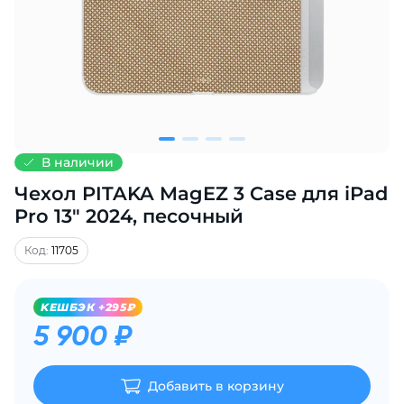
Добавляйте товары
в корзину
Оплачивайте сегодня только
25
% картой любого банка
В наличии
Чехол PITAKA MagEZ 3 Case для iPad
Получайте товар
выбранный способом
Pro 13" 2024, песочный
Код:
11705
Оставшиеся
75
% будут
списываться
с вашей карты
KЕШБЭК +295₽
по
25
%
каждые 2 недели
5 900 ₽
Добавить в корзину
Подробнее