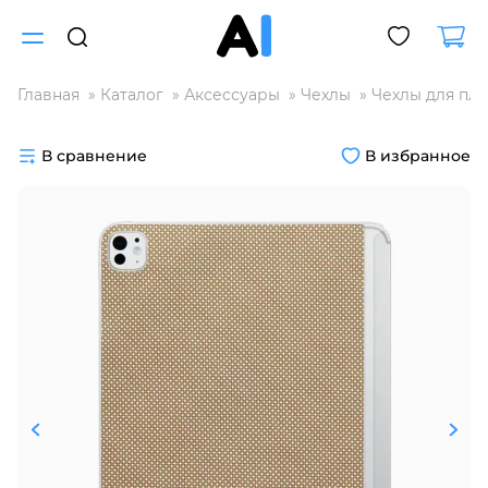
Главная
Каталог
Аксессуары
Чехлы
Чехлы для пл
Для клиентов всех банков
В сравнение
В избранное
Разбейте
оплату
на части
без переплат
График платежей
Сегодня
25
%