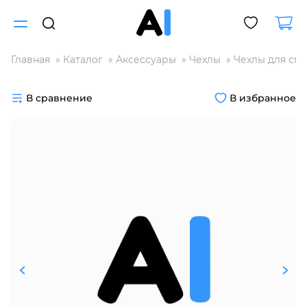
Главная
Каталог
Аксессуары
Чехлы
Чехлы для см
Для клиентов всех банков
В сравнение
В избранное
Разбейте
оплату
на части
без переплат
График платежей
Сегодня
25
%