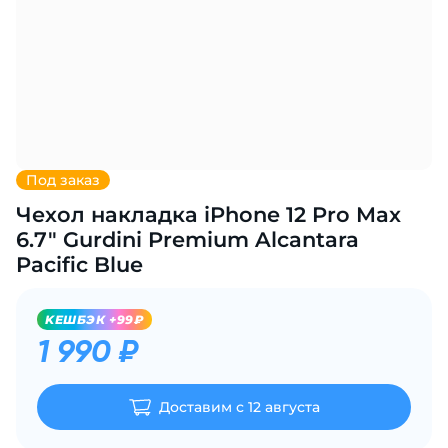
Добавляйте товары
в корзину
Оплачивайте сегодня только
25
% картой любого банка
Под заказ
Чехол накладка iPhone 12 Pro Max
Получайте товар
выбранный способом
6.7" Gurdini Premium Alcantara
Pacific Blue
Оставшиеся
75
% будут
KЕШБЭК +99₽
списываться
с вашей карты
1 990 ₽
по
25
%
каждые 2 недели
Доставим с 12 августа
Подробнее