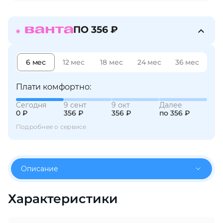
об оплате Плайтом
ПО 356 ₽
Остались вопросы?
6 мес
12 мес
18 мес
24 мес
36 мес
25
8 800 302-02-51
plait.ru
Плати комфортно:
раз в 2
недели
Сегодня
9 сент
9 окт
Далее
0 ₽
356 ₽
356 ₽
по 356 ₽
Подробнее о сервисе
Описание
Характеристики