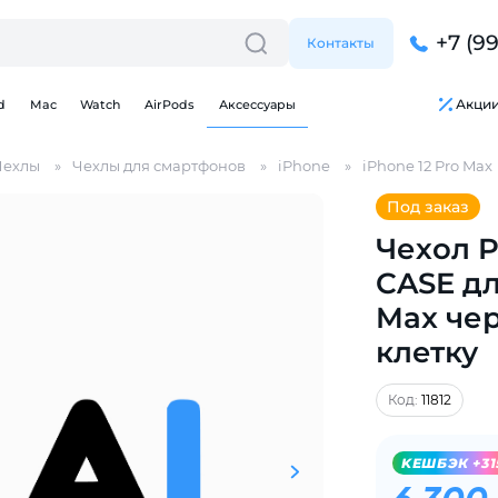
+7 (9
Контакты
Акци
d
Mac
Watch
AirPods
Аксессуары
Чехлы
Чехлы для смартфонов
iPhone
iPhone 12 Pro Max
Под заказ
Чехол 
CASE дл
Для клиентов всех банков
Max че
клетку
Разбейте
оплату
на части
без переплат
Код:
11812
KЕШБЭК +31
График платежей