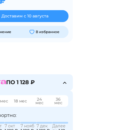
 ₽
Доставим с 10 августа
внение
В избранное
ПО 1 128 ₽
24
36
 мес
18 мес
мес
мес
ортно:
т
7 окт
7 нояб
7 дек
Далее