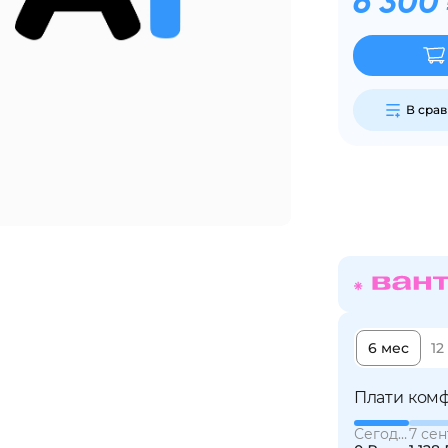
6 300
Сегодня
25
%
В сра
Добавляйте товары
в корзину
Оплачивайте сегодня только
25
% картой любого банка
6 мес
12
Получайте товар
выбранный способом
Плати комф
Сегодня
7 сен
Оставшиеся
75
% будут
списываться