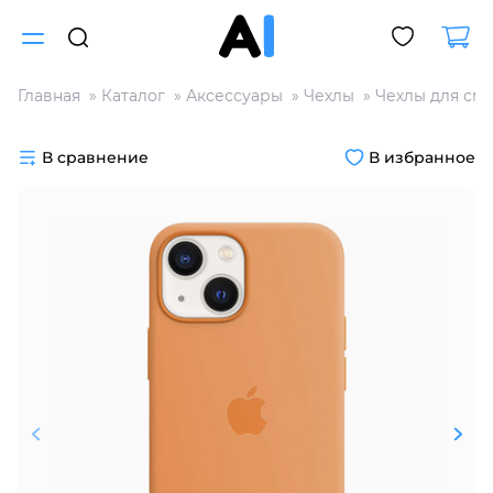
Главная
Каталог
Аксессуары
Чехлы
Чехлы для см
Для клиентов всех банков
В сравнение
В избранное
Разбейте
оплату
на части
без переплат
График платежей
Сегодня
25
%