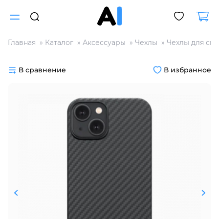
Главная
Каталог
Аксессуары
Чехлы
Чехлы для см
Для клиентов всех банков
В сравнение
В избранное
Разбейте
оплату
на части
без переплат
График платежей
Сегодня
25
%