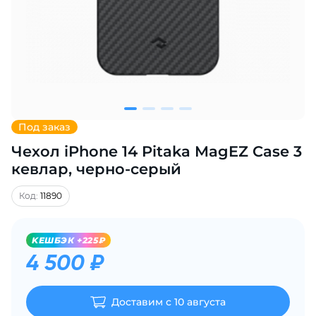
Добавляйте товары
в корзину
Оплачивайте сегодня только
25
% картой любого банка
Под заказ
Чехол iPhone 14 Pitaka MagEZ Case 3
Получайте товар
выбранный способом
кевлар, черно-серый
Код:
11890
Оставшиеся
75
% будут
списываться
с вашей карты
KЕШБЭК +225₽
по
25
%
каждые 2 недели
4 500 ₽
Доставим с 10 августа
Подробнее