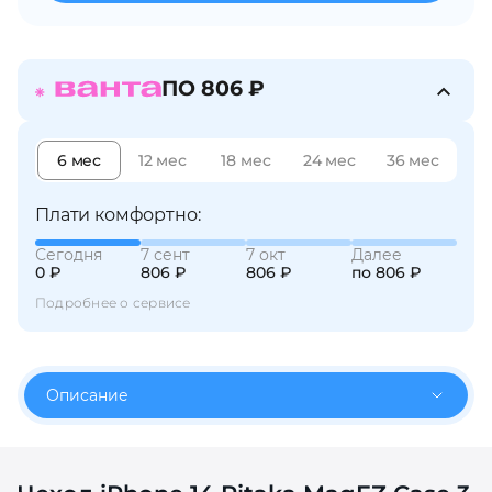
об оплате Плайтом
ПО 806 ₽
Остались вопросы?
25
6 мес
12 мес
18 мес
24 мес
36 мес
8 800 302-02-51
plait.ru
раз в 2
Плати комфортно:
недели
Сегодня
7 сент
7 окт
Далее
0 ₽
806 ₽
806 ₽
по 806 ₽
Подробнее о сервисе
Описание