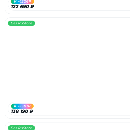
K +1226₽
122 690 ₽
Без RuStore
раз в 2 недели
K +1381₽
138 190 ₽
Без RuStore