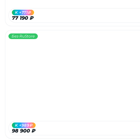
K +771₽
77 190 ₽
Без RuStore
K +989₽
98 900 ₽