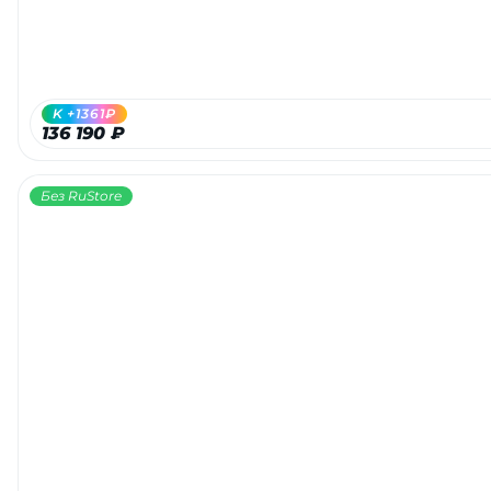
K +1361₽
136 190 ₽
Без RuStore