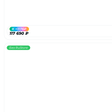
K +1176₽
117 690 ₽
Без RuStore