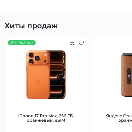
Хиты продаж
Без RuStore
iPhone 17 Pro Max, 256 ГБ,
Яндекс Ста
оранжевый, eSIM
оран