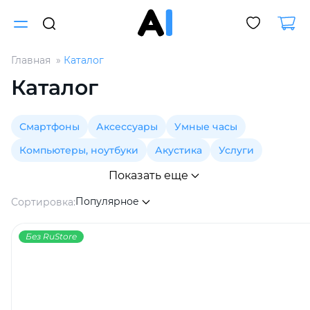
Главная
Каталог
Для клиентов всех банков
Каталог
Разбейте
Смартфоны
Аксессуары
Умные часы
оплату
на части
Компьютеры, ноутбуки
Акустика
Услуги
без переплат
Показать еще
Популярное
Сортировка:
График платежей
Без RuStore
Сегодня
25
%