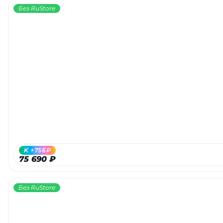
Без RuStore
K +756₽
75 690 ₽
Без RuStore