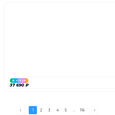
K +753₽
37 690 ₽
1
2
3
4
5
...
116