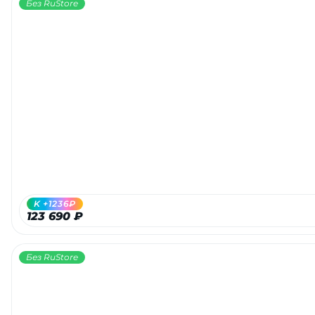
Без RuStore
K +1236₽
123 690 ₽
Без RuStore