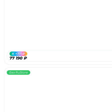
K +771₽
77 190 ₽
Без RuStore