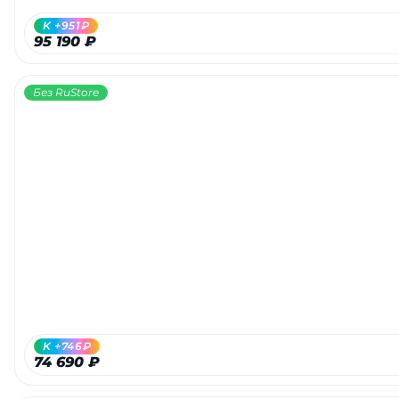
K +951₽
95 190 ₽
Без RuStore
K +746₽
74 690 ₽