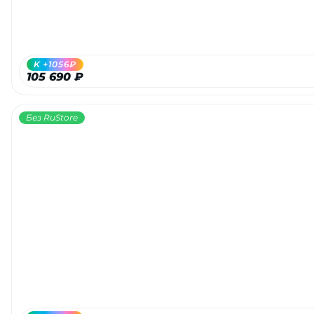
об оплате Плайтом
K +1056₽
105 690 ₽
Остались вопросы?
25
8 800 302-02-51
Без RuStore
plait.ru
раз в 2
недели