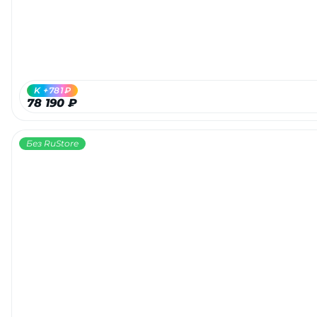
K +781₽
78 190 ₽
Без RuStore