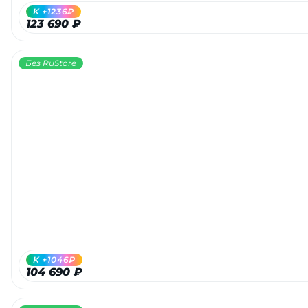
K +1236₽
123 690 ₽
Без RuStore
K +1046₽
104 690 ₽