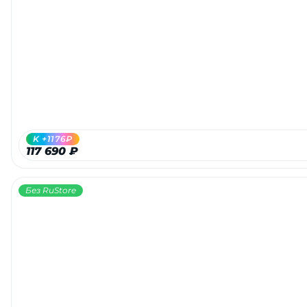
K +1176₽
117 690 ₽
Без RuStore