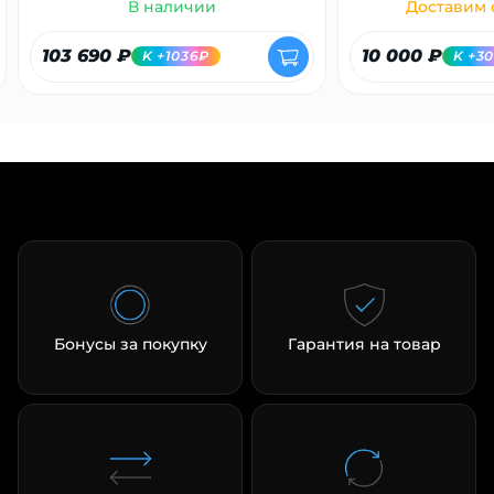
В наличии
Доставим с
103 690 ₽
10 000 ₽
K +1036₽
K +3
Бонусы за покупку
Гарантия на товар