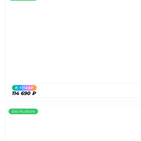
K +1146₽
114 690 ₽
Без RuStore