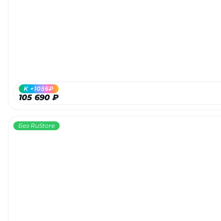
Добавляйте товары
в корзину
Оплачивайте сегодня только
25
% картой любого банка
K +1056₽
105 690 ₽
Получайте товар
выбранный способом
Без RuStore
Оставшиеся
75
% будут
списываться
с вашей карты
по
25
%
каждые 2 недели
Подробнее