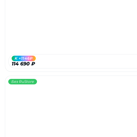
K +1146₽
114 690 ₽
Без RuStore