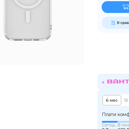
График платежей
В сра
Сегодня
25
%
Добавляйте товары
в корзину
Оплачивайте сегодня только
25
% картой любого банка
6 мес
12
Плати комф
Получайте товар
выбранный способом
Сегодня
8 сен