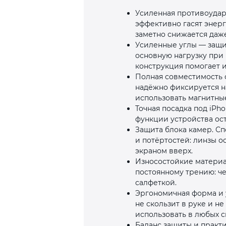
Усиленная противоудар
эффективно гасят энерг
заметно снижается даже
Усиленные углы — защит
основную нагрузку при 
конструкция помогает и
Полная совместимость с
надёжно фиксируется на
использовать магнитные
Точная посадка под iPh
функции устройства ос
Защита блока камер. С
и потёртостей: линзы 
экраном вверх.
Износостойкие материа
постоянному трению: че
салфеткой.
Эргономичная форма и у
не скользит в руке и не
использовать в любых с
Баланс защиты и практи