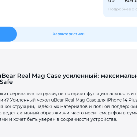
0 ₽
609 
Подробнее о 
Оставшиеся
75
% будут
списываться
с вашей карты
по
25
%
каждые 2 недели
Характеристики
Подробнее
об оплате Плайтом
 uBear Real Mag Case усиленный: максималь
Safe
25
раз в 2
жит серьёзные нагрузки, не потеряет функциональность и 
Остались вопросы?
недели
и? Усиленный чехол uBear Real Mag Case для iPhone 14 Plu
 конструкции, надёжных материалов и полной поддержки
8 800 302-02-51
о ведёт активный образ жизни, часто носит смартфон в сум
plait.ru
и и хочет быть уверен в сохранности устройства.