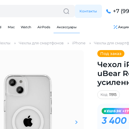
+7 (9
Контакты
Акци
d
Mac
Watch
AirPods
Аксессуары
Чехлы
Чехлы для смартфонов
iPhone
Чехлы для смартф
Под заказ
Чехол i
uBear R
усилен
Для клиентов всех банков
Код:
11915
Разбейте
оплату
KЕШБЭК +1
на части
без переплат
3 400