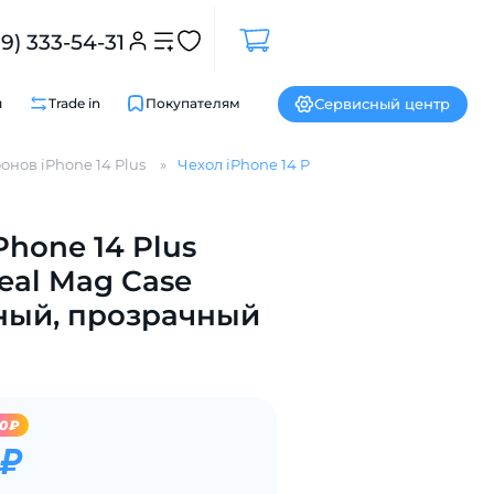
99) 333-54-31
Сервисный центр
и
Trade in
Покупателям
онов iPhone 14 Plus
Чехол iPhone 14 Plus uBear Real Mag Cas
Phone 14 Plus
Закрыть
eal Mag Case
ный, прозрачный
70₽
 ₽