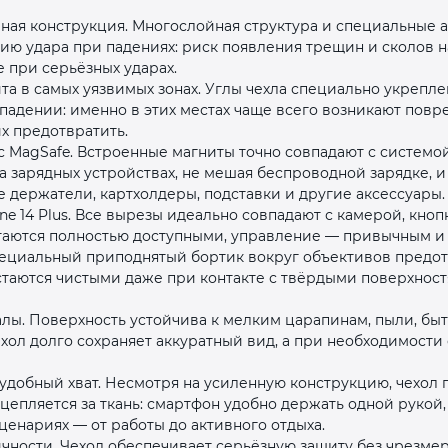
ная конструкция. Многослойная структура и специальные
ию удара при падениях: риск появления трещин и сколов 
 при серьёзных ударах.
а в самых уязвимых зонах. Углы чехла специально укрепле
падении: именно в этих местах чаще всего возникают повр
х предотвратить.
 MagSafe. Встроенные магниты точно совпадают с системой 
раз в 2 недели
 зарядных устройствах, не мешая беспроводной зарядке, и
 держатели, картхолдеры, подставки и другие аксессуары.
one 14 Plus. Все вырезы идеально совпадают с камерой, кно
таются полностью доступными, управление — привычным и
пециальный приподнятый бортик вокруг объективов предо
остаются чистыми даже при контакте с твёрдыми поверхнос
лы. Поверхность устойчива к мелким царапинам, пыли, бы
хол долго сохраняет аккуратный вид, а при необходимости
добный хват. Несмотря на усиленную конструкцию, чехол п
 цепляется за ткань: смартфон удобно держать одной рукой,
ценариях — от работы до активного отдыха.
чности. Чехол обеспечивает серьёзную защиту без чрезме