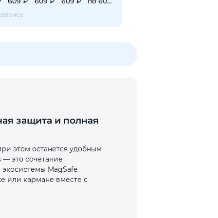
₽
609 ₽
609 ₽
609 ₽
по 609 ₽
сервисе
ная защита и полная
при этом останется удобным
s — это сочетание
 экосистемы MagSafe.
ке или кармане вместе с