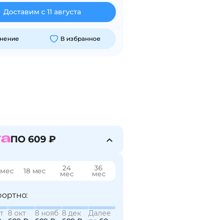
Доставим с 11 августа
внение
В избранное
ПО 609 ₽
24
36
 мес
18 мес
мес
мес
ортно:
т
8 окт
8 нояб
8 дек
Далее