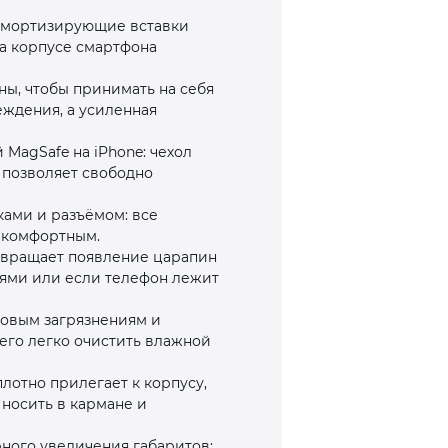
 амортизирующие вставки
на корпусе смартфона
ны, чтобы принимать на себя
еждения, а усиленная
MagSafe на iPhone: чехол
 позволяет свободно
пками и разъёмом: все
 комфортным.
твращает появление царапин
тями или если телефон лежит
товым загрязнениям и
 его легко очистить влажной
лотно прилегает к корпусу,
 носить в кармане и
рного увеличения габаритов: