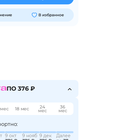
внение
В избранное
ПО 376 ₽
24
36
 мес
18 мес
мес
мес
ортно:
т
9 окт
9 нояб
9 дек
Далее