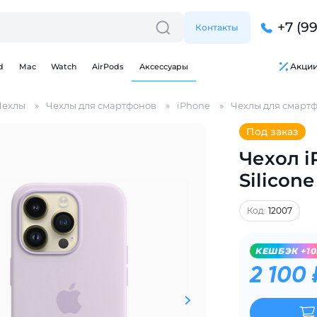
+7 (9
Контакты
Акци
d
Mac
Watch
AirPods
Аксессуары
Чехлы
Чехлы для смартфонов
iPhone
Чехлы для смартф
Под заказ
Чехол i
Silicone
Для клиентов всех банков
Код:
12007
Разбейте
оплату
на части
без переплат
KЕШБЭК +10
2 100 
График платежей