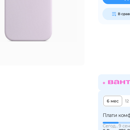
В сра
Сегодня
25
%
Добавляйте товары
в корзину
Оплачивайте сегодня только
25
% картой любого банка
6 мес
12
Получайте товар
выбранный способом
Плати комф
Сегодня
9 сен
Оставшиеся
75
% будут
списываться