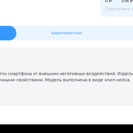
0 ₽
376 
с вашей карты
по
25
%
каждые 2 недели
Подробнее о 
Характеристики
Подробнее
об оплате Плайтом
25
иты смартфона от внешних негативных воздействий. Издели
раз в 2
очными свойствами. Модель выполнена в виде клип-кейса.
Остались вопросы?
недели
8 800 302-02-51
plait.ru