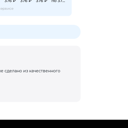
₽
376 ₽
376 ₽
376 ₽
по 376 ₽
сервисе
е сделано из качественного