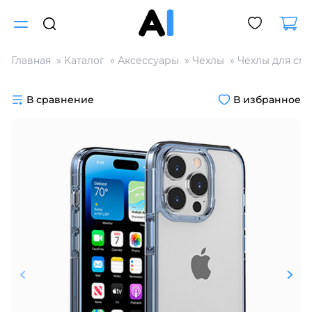
Главная
Каталог
Аксессуары
Чехлы
Чехлы для см
Для клиентов всех банков
В сравнение
В избранное
Разбейте
оплату
на части
без переплат
График платежей
Сегодня
25
%