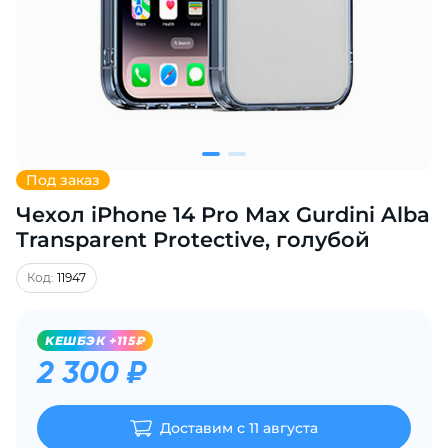
Добавляйте товары
в корзину
Оплачивайте сегодня только
25
% картой любого банка
Под заказ
Чехол iPhone 14 Pro Max Gurdini Alba
Получайте товар
выбранный способом
Transparent Protective, голубой
Код:
11947
Оставшиеся
75
% будут
списываться
с вашей карты
KЕШБЭК +115₽
по
25
%
каждые 2 недели
2 300 ₽
Доставим с 11 августа
Подробнее