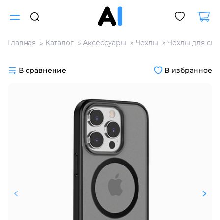
Главная
Каталог
Аксессуары
Чехлы
Чехлы для см
Для клиентов всех банков
В сравнение
В избранное
Разбейте
оплату
на части
без переплат
График платежей
Сегодня
25
%