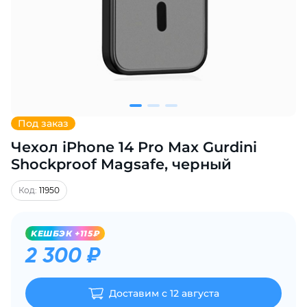
Добавляйте товары
в корзину
Оплачивайте сегодня только
25
% картой любого банка
Под заказ
Чехол iPhone 14 Pro Max Gurdini
Получайте товар
выбранный способом
Shockproof Magsafe, черный
Код:
11950
Оставшиеся
75
% будут
списываться
с вашей карты
KЕШБЭК +115₽
по
25
%
каждые 2 недели
2 300 ₽
Доставим с 12 августа
Подробнее