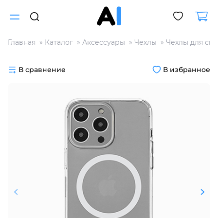
Главная
Каталог
Аксессуары
Чехлы
Чехлы для см
Для клиентов всех банков
В сравнение
В избранное
Разбейте
оплату
на части
без переплат
График платежей
Сегодня
25
%