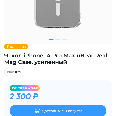
Добавляйте товары
в корзину
Оплачивайте сегодня только
25
% картой любого банка
Под заказ
Чехол iPhone 14 Pro Max uBear Real
Получайте товар
выбранный способом
Mag Case, усиленный
Код:
11968
Оставшиеся
75
% будут
списываться
с вашей карты
KЕШБЭК +115₽
по
25
%
каждые 2 недели
2 300 ₽
Доставим с 9 августа
Подробнее