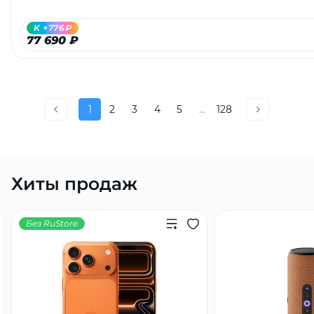
K +776₽
77 690 ₽
1
2
3
4
5
...
128
Хиты продаж
Без RuStore