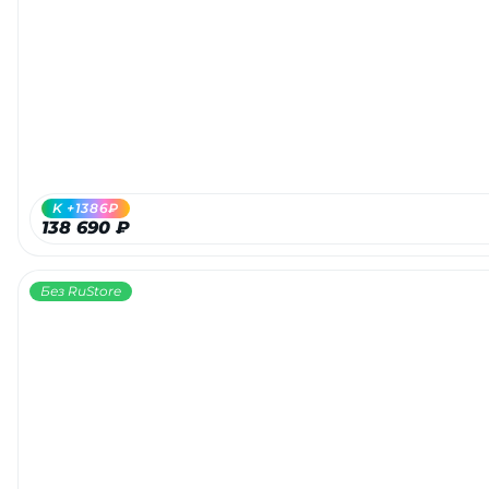
K +1386₽
138 690 ₽
Без RuStore