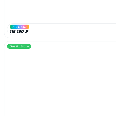
K +1151₽
115 190 ₽
Без RuStore