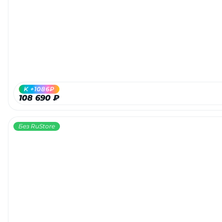
Добавляйте товары
в корзину
Оплачивайте сегодня только
25
% картой любого банка
K +1086₽
108 690 ₽
Получайте товар
выбранный способом
Без RuStore
Оставшиеся
75
% будут
списываться
с вашей карты
по
25
%
каждые 2 недели
Подробнее