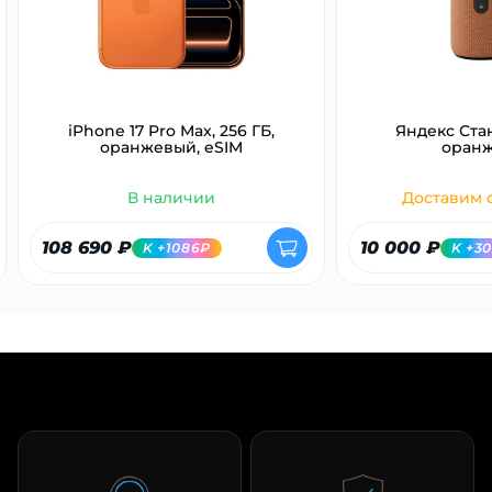
iPhone 17 Pro Max, 256 ГБ,
Яндекс Ста
оранжевый, eSIM
оран
В наличии
Доставим с
108 690 ₽
10 000 ₽
K +1086₽
K +3