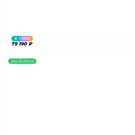
K +791₽
79 190 ₽
Без RuStore