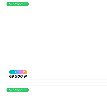
Без RuStore
K +699₽
69 900 ₽
Без RuStore