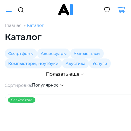
Главная
Каталог
Для клиентов всех банков
Каталог
Разбейте
Смартфоны
Аксессуары
Умные часы
оплату
на части
Компьютеры, ноутбуки
Акустика
Услуги
без переплат
Показать еще
Популярное
Сортировка:
График платежей
Без RuStore
Сегодня
25
%