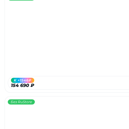
K +1546₽
154 690 ₽
Без RuStore