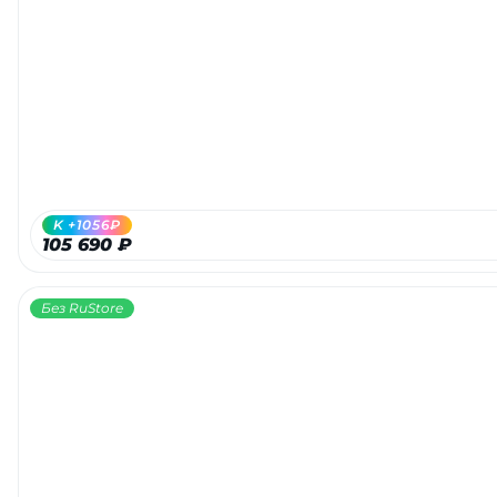
K +1056₽
105 690 ₽
Без RuStore