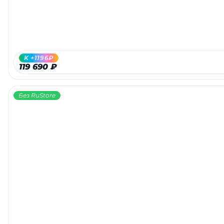
K +1196₽
119 690 ₽
Без RuStore