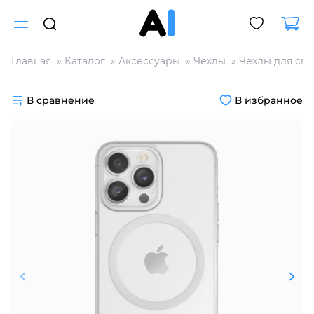
Главная
Каталог
Аксессуары
Чехлы
Чехлы для см
Для клиентов всех банков
В сравнение
В избранное
Разбейте
оплату
на части
без переплат
График платежей
Сегодня
25
%