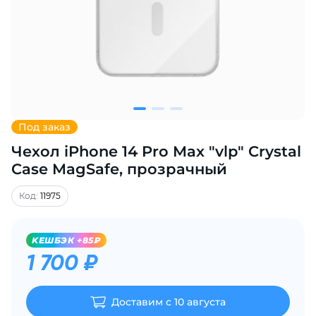
Добавляйте товары
в корзину
Оплачивайте сегодня только
25
% картой любого банка
Под заказ
Чехол iPhone 14 Pro Max "vlp" Crystal
Получайте товар
выбранный способом
Case MagSafe, прозрачный
Код:
11975
Оставшиеся
75
% будут
списываться
с вашей карты
KЕШБЭК +85₽
по
25
%
каждые 2 недели
1 700 ₽
Доставим с 10 августа
Подробнее