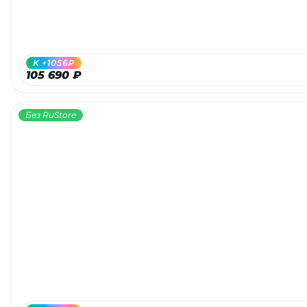
об оплате Плайтом
K +1056₽
105 690 ₽
Остались вопросы?
25
8 800 302-02-51
Без RuStore
plait.ru
раз в 2
недели