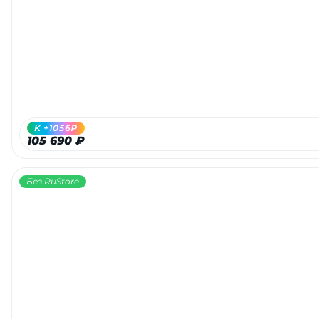
Добавляйте товары
в корзину
Оплачивайте сегодня только
25
% картой любого банка
K +1056₽
105 690 ₽
Получайте товар
выбранный способом
Без RuStore
Оставшиеся
75
% будут
списываться
с вашей карты
по
25
%
каждые 2 недели
Подробнее