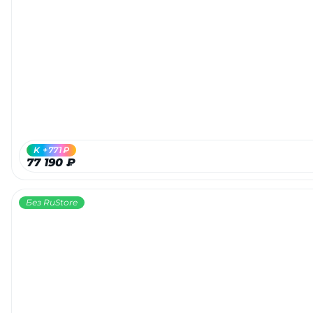
K +771₽
77 190 ₽
Без RuStore