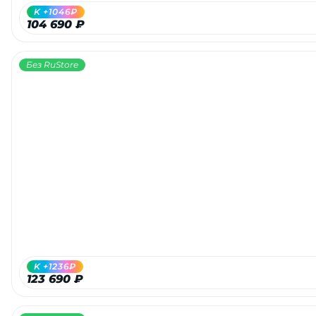
K +1046₽
104 690 ₽
Без RuStore
K +1236₽
123 690 ₽