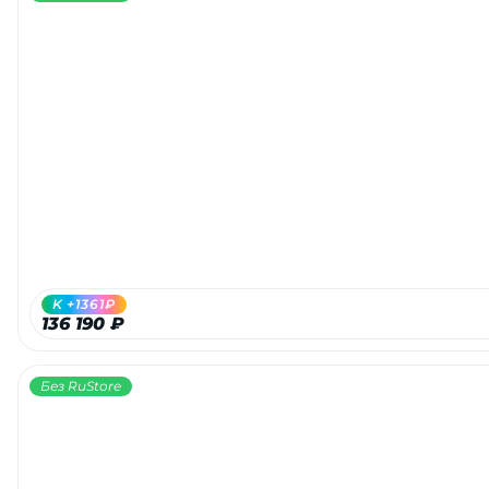
K +1361₽
136 190 ₽
Без RuStore