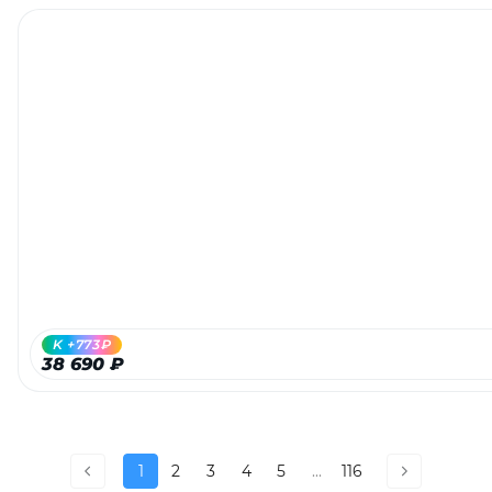
K +773₽
38 690 ₽
1
2
3
4
5
...
116