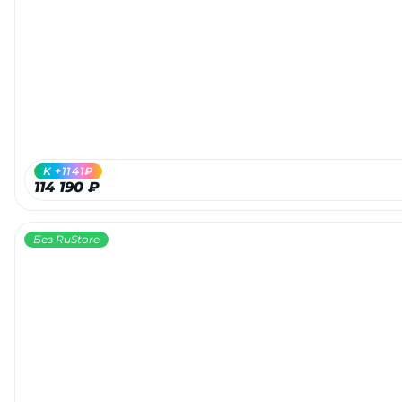
K +1141₽
114 190 ₽
Без RuStore