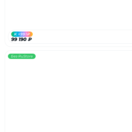
K +991₽
99 190 ₽
Без RuStore