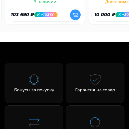
В наличии
Доставим с
103 690 ₽
10 000 ₽
K +1036₽
K +3
Бонусы за покупку
Гарантия на товар