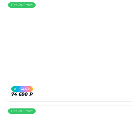
Без RuStore
K +746₽
74 690 ₽
Без RuStore