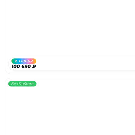
K +1006₽
100 690 ₽
Без RuStore