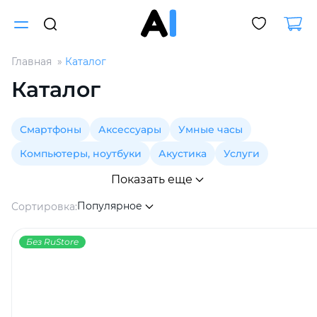
Главная
Каталог
Для клиентов всех банков
Каталог
Разбейте
Смартфоны
Аксессуары
Умные часы
оплату
на части
Компьютеры, ноутбуки
Акустика
Услуги
без переплат
Показать еще
Популярное
Сортировка:
График платежей
Без RuStore
Сегодня
25
%