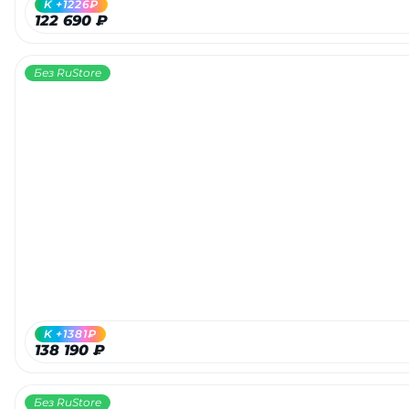
K +1226₽
122 690 ₽
Без RuStore
раз в 2 недели
K +1381₽
138 190 ₽
Без RuStore