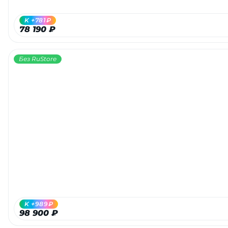
K +781₽
78 190 ₽
Без RuStore
K +989₽
98 900 ₽