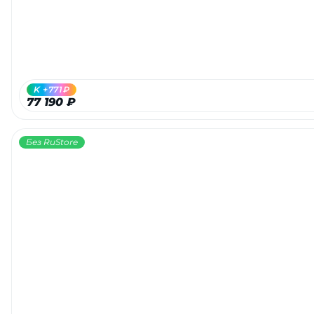
K +771₽
77 190 ₽
Без RuStore