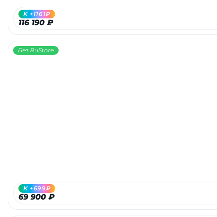
K +1161₽
116 190 ₽
Без RuStore
K +699₽
69 900 ₽