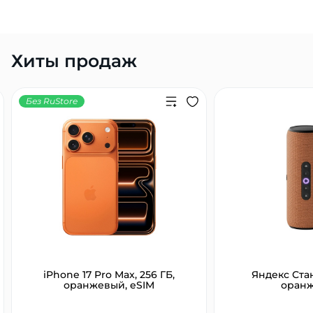
Хиты продаж
Без RuStore
iPhone 17 Pro Max, 256 ГБ,
Яндекс Ста
оранжевый, eSIM
оран