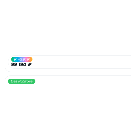
K +991₽
99 190 ₽
Без RuStore