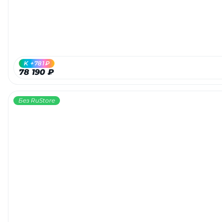
K +781₽
78 190 ₽
Без RuStore