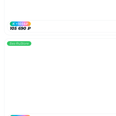
об оплате Плайтом
K +1056₽
105 690 ₽
Остались вопросы?
25
8 800 302-02-51
Без RuStore
plait.ru
раз в 2
недели