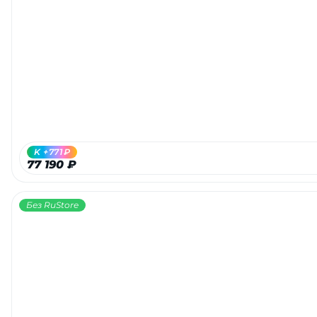
K +771₽
77 190 ₽
Без RuStore