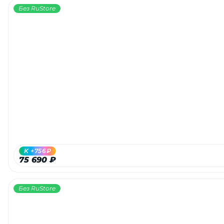
Без RuStore
K +756₽
75 690 ₽
Без RuStore