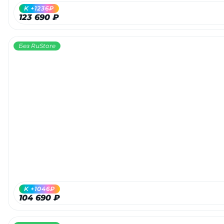
K +1236₽
123 690 ₽
Без RuStore
K +1046₽
104 690 ₽