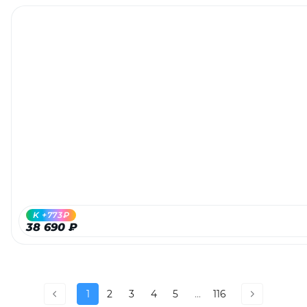
K +773₽
38 690 ₽
1
2
3
4
5
...
116