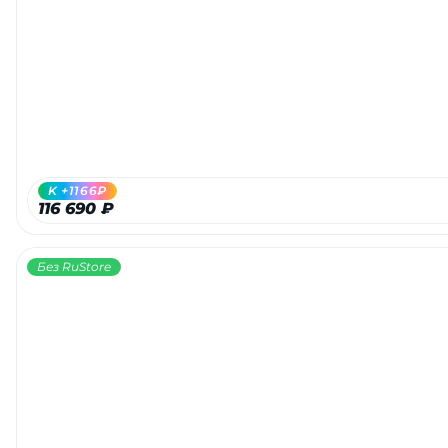
K +1166₽
116 690 ₽
Без RuStore