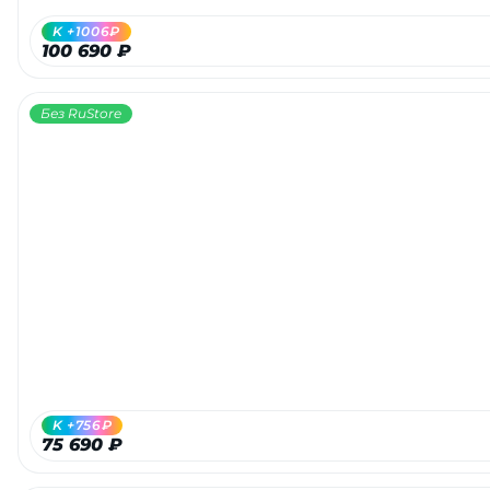
K +1006₽
100 690 ₽
Без RuStore
K +756₽
75 690 ₽