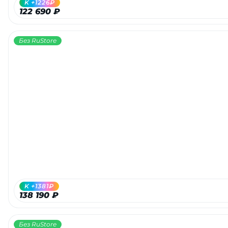
K +1226₽
122 690 ₽
Без RuStore
раз в 2 недели
K +1381₽
138 190 ₽
Без RuStore