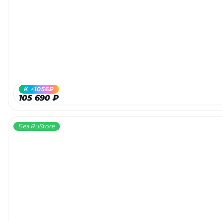
Добавляйте товары
в корзину
Оплачивайте сегодня только
25
% картой любого банка
K +1056₽
105 690 ₽
Получайте товар
выбранный способом
Без RuStore
Оставшиеся
75
% будут
списываться
с вашей карты
по
25
%
каждые 2 недели
Подробнее