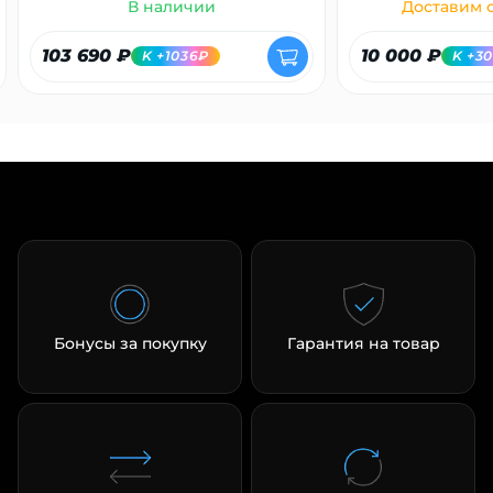
В наличии
Доставим с
103 690 ₽
10 000 ₽
K +1036₽
K +3
Бонусы за покупку
Гарантия на товар