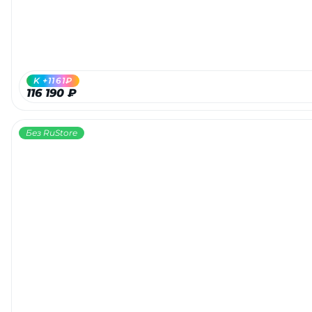
K +1161₽
116 190 ₽
Без RuStore