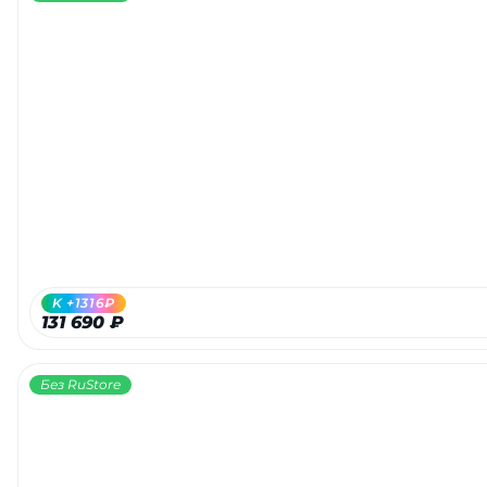
K +1316₽
131 690 ₽
Без RuStore