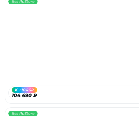
Без RuStore
K +1046₽
104 690 ₽
Без RuStore