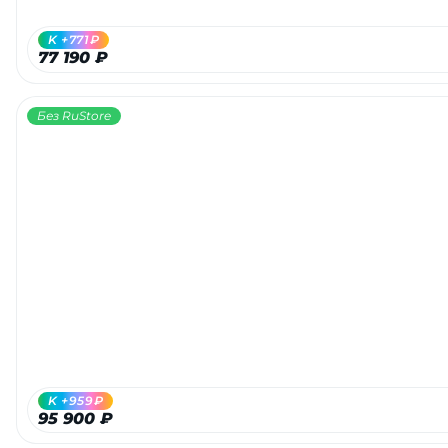
K +771₽
77 190 ₽
Без RuStore
K +959₽
95 900 ₽