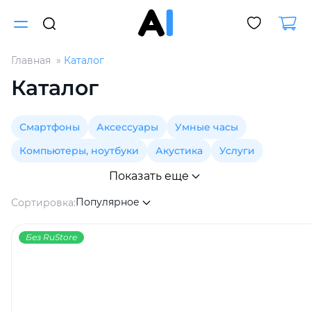
Главная
Каталог
Для клиентов всех банков
Каталог
Разбейте
Смартфоны
Аксессуары
Умные часы
оплату
на части
Компьютеры, ноутбуки
Акустика
Услуги
без переплат
Показать еще
Популярное
Сортировка:
График платежей
Без RuStore
Сегодня
25
%