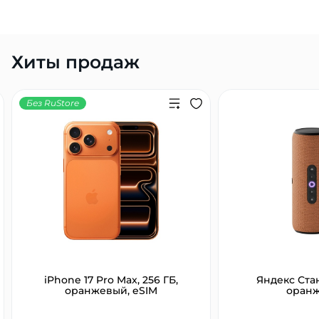
Хиты продаж
Без RuStore
iPhone 17 Pro Max, 256 ГБ,
Яндекс Ста
оранжевый, eSIM
оран