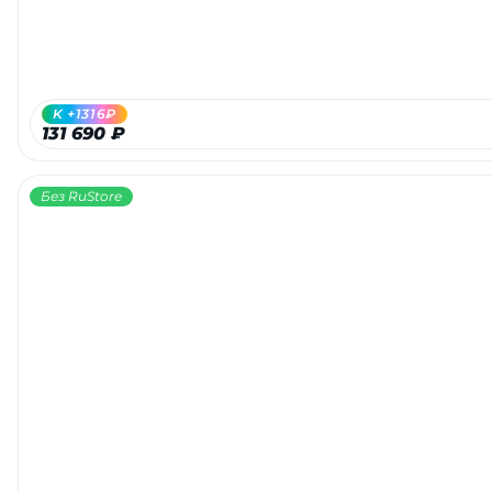
K +1316₽
131 690 ₽
Без RuStore