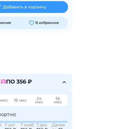
Добавить в корзину
внение
В избранное
ПО 356 ₽
24
36
 мес
18 мес
мес
мес
ортно:
т
7 окт
7 нояб
7 дек
Далее