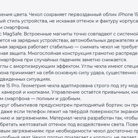
ения цвета. Чехол сохраняет первозданный облик iPhone 15
 стиль устройства, не искажая оттенок и фактуру корпуса
м смартфона.
 MagSafe. Встроенные магниты точно совпадают с системой 
тся на зарядных устройствах, автомобильных держателях 
ная зарядка работает стабильно — снимать чехол не требует
раз в 2 недели
ная защита. Многослойная конструкция грамотно распреде
мартфона при случайных падениях заметно снижается.
углы с амортизирующим эффектом. Углы чехла имеют спе
зона принимает на себя основную силу удара, существенн
едвиденных ситуациях.
ne 15 Pro. Геометрия чехла адаптирована строго под эту мо
 камерой и кнопками. Управление остаётся привычным, кн
ям смартфона — полным и удобным.
округ объективов предусмотрен приподнятый бортик: он п
 даже если телефон лежит на твёрдой поверхности экраном
нию и загрязнениям. Материал чехла разработан так, чтоб
бретать желтоватый оттенок под воздействием света. Пов
овым загрязнениям: при необходимости чехол достаточно п
добный хват. Чехол плотно прилегает к корпусу, не делае