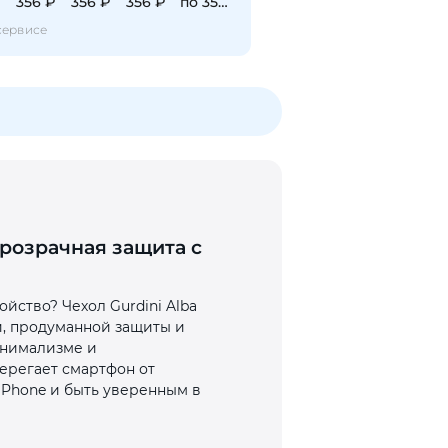
₽
356 ₽
356 ₽
356 ₽
по 356 ₽
сервисе
 прозрачная защита с
йство? Чехол Gurdini Alba
и, продуманной защиты и
минимализме и
ерегает смартфон от
iPhone и быть уверенным в