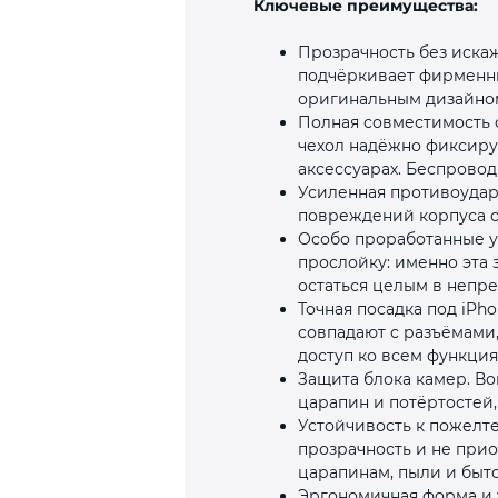
Ключевые преимущества:
Прозрачность без искаж
подчёркивает фирменный
оригинальным дизайно
Полная совместимость с
чехол надёжно фиксируе
аксессуарах. Беспровод
Усиленная противоудар
повреждений корпуса с
Особо проработанные 
прослойку: именно эта 
остаться целым в непр
Точная посадка под iPho
совпадают с разъёмами,
доступ ко всем функци
Защита блока камер. В
царапин и потёртостей,
Устойчивость к пожелте
прозрачность и не прио
царапинам, пыли и быт
Эргономичная форма и у