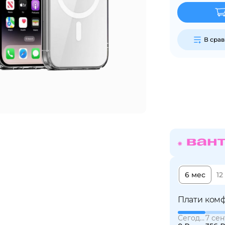
График платежей
В сра
Сегодня
25
%
Добавляйте товары
в корзину
Оплачивайте сегодня только
25
% картой любого банка
6 мес
12
Плати комф
Получайте товар
выбранный способом
Сегодня
7 сен