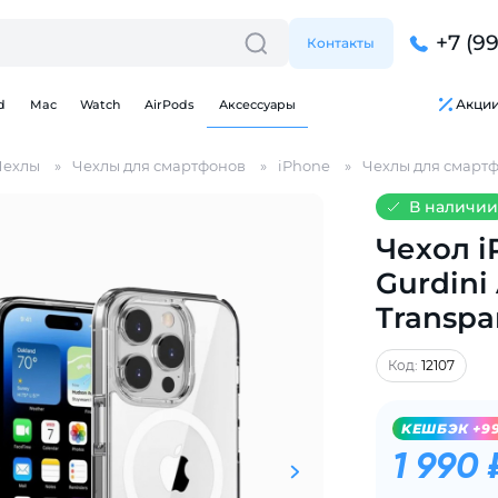
+7 (9
Контакты
Акци
d
Mac
Watch
AirPods
Аксессуары
Чехлы
Чехлы для смартфонов
iPhone
Чехлы для смартф
В наличии
Чехол i
Gurdini 
Transpa
Для клиентов всех банков
Код:
12107
Разбейте
оплату
KЕШБЭК +9
на части
без переплат
1 990 