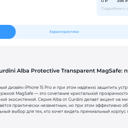
0 ₽
356 
Подробнее о 
Оставшиеся
75
% будут
списываться
с вашей карты
по
25
%
каждые 2 недели
Характеристики
Подробнее
об оплате Плайтом
urdini Alba Protective Transparent MagSafe:
e
25
раз в 2
ый дизайн iPhone 15 Pro и при этом надёжно защитить устро
Остались вопросы?
недели
ддержкой MagSafe — это сочетание кристальной прозрачност
ой экосистемой. Серия Alba от Gurdini делает акцент на 
8 800 302-02-51
аётся практически незаметным, но при этом эффективно об
plait.ru
ный выбор для тех, кто хочет видеть премиальный корпус 