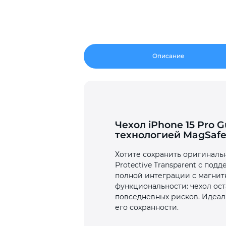
Описание
Чехол iPhone 15 Pro G
технологией MagSaf
Хотите сохранить оригинальн
Protective Transparent с по
полной интеграции с магнитн
функциональности: чехол ост
повседневных рисков. Идеаль
его сохранности.