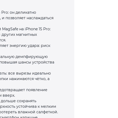
 Pro: он деликатно
, и позволяет наслаждаться
MagSafe на iPhone 15 Pro:
и других магнитных
ся.
ляет энергию удара: риск
циальную демпфирующую
о повышая шансы устройства
дель: все вырезы идеально
опки нажимаются чётко, а
редотвращает появление
 вверх.
ы дольше сохранять
ерхность устойчива к мелким
ротереть влажной салфеткой.
т смартфон излишне