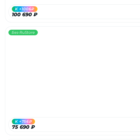
K +1006₽
100 690 ₽
Без RuStore
K +756₽
75 690 ₽