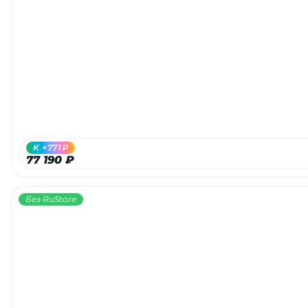
K +771₽
77 190 ₽
Без RuStore