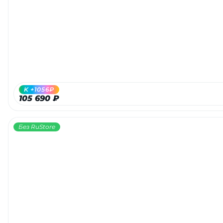
Добавляйте товары
в корзину
Оплачивайте сегодня только
25
% картой любого банка
K +1056₽
105 690 ₽
Получайте товар
выбранный способом
Без RuStore
Оставшиеся
75
% будут
списываться
с вашей карты
по
25
%
каждые 2 недели
Подробнее