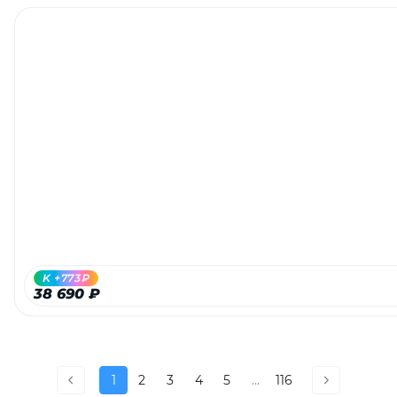
K +773₽
38 690 ₽
1
2
3
4
5
...
116