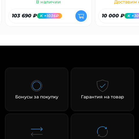
В наличии
Доставим с
103 690 ₽
10 000 ₽
K +1036₽
K +3
Бонусы за покупку
Гарантия на товар