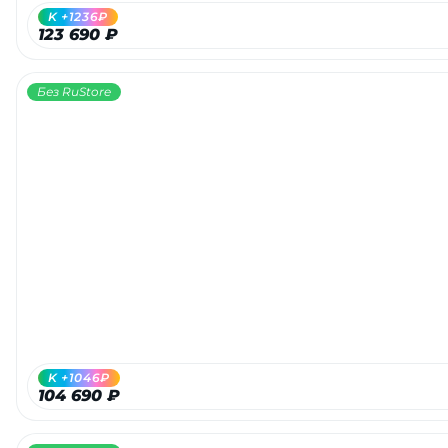
K +1236₽
123 690 ₽
Без RuStore
K +1046₽
104 690 ₽