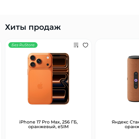
Хиты продаж
Без RuStore
iPhone 17 Pro Max, 256 ГБ,
Яндекс Ста
оранжевый, eSIM
оран