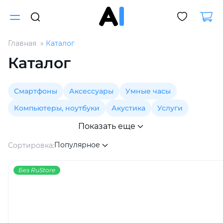
Главная
Каталог
Для клиентов всех банков
Каталог
Разбейте
Смартфоны
Аксессуары
Умные часы
оплату
на части
Компьютеры, ноутбуки
Акустика
Услуги
без переплат
Показать еще
Популярное
Сортировка:
График платежей
Без RuStore
Сегодня
25
%