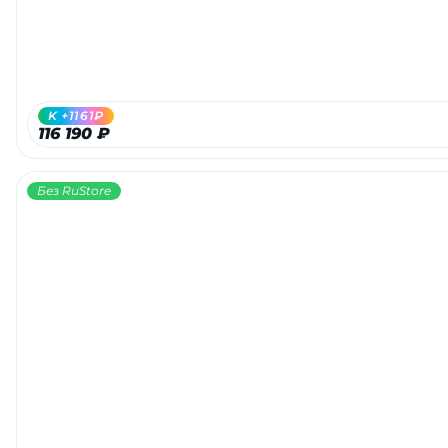
K +1161₽
116 190 ₽
Без RuStore