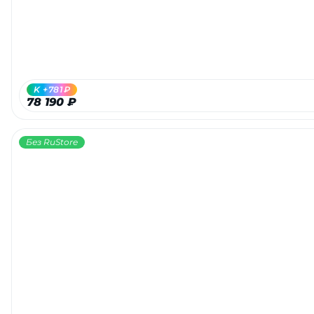
K +781₽
78 190 ₽
Без RuStore