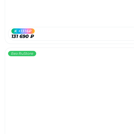
K +1316₽
131 690 ₽
Без RuStore