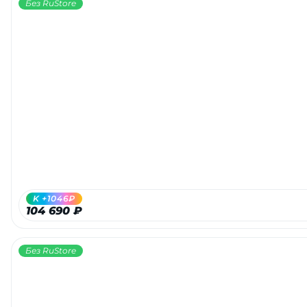
Без RuStore
K +1046₽
104 690 ₽
Без RuStore