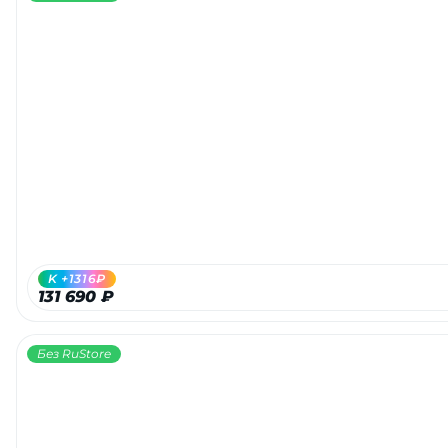
K +1316₽
131 690 ₽
Без RuStore