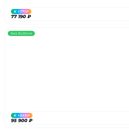
K +771₽
77 190 ₽
Без RuStore
K +959₽
95 900 ₽