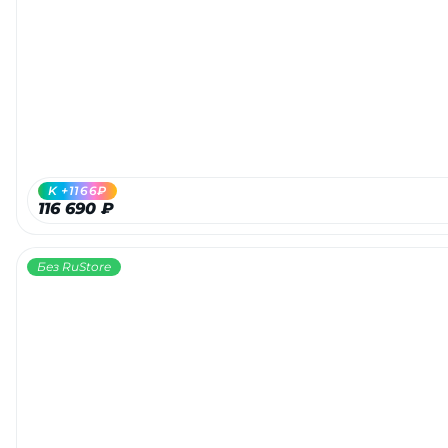
K +1166₽
116 690 ₽
Без RuStore