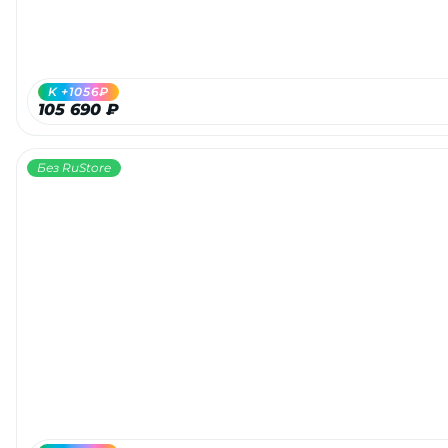
об оплате Плайтом
K +1056₽
105 690 ₽
Остались вопросы?
25
8 800 302-02-51
Без RuStore
plait.ru
раз в 2
недели