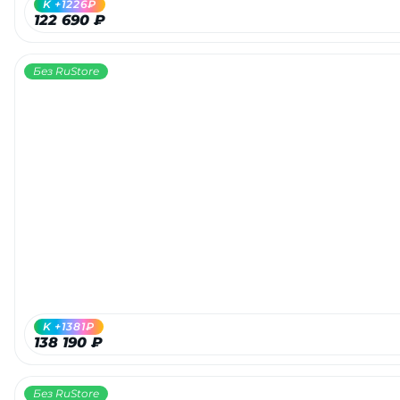
K +1226₽
122 690 ₽
Без RuStore
раз в 2 недели
K +1381₽
138 190 ₽
Без RuStore