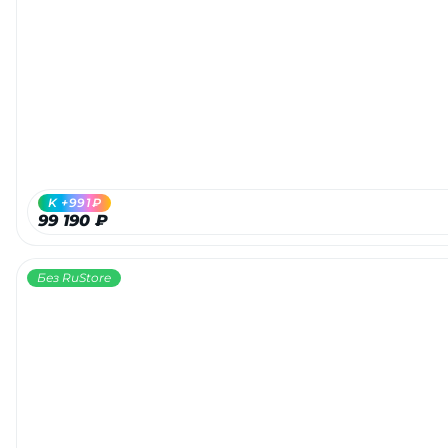
K +991₽
99 190 ₽
Без RuStore