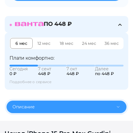
об оплате Плайтом
ПО 448 ₽
Остались вопросы?
25
6 мес
12 мес
18 мес
24 мес
36 мес
8 800 302-02-51
plait.ru
раз в 2
Плати комфортно:
недели
Сегодня
7 сент
7 окт
Далее
0 ₽
448 ₽
448 ₽
по 448 ₽
Подробнее о сервисе
Описание