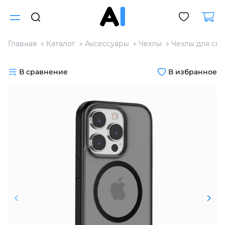
Главная
Каталог
Аксессуары
Чехлы
Чехлы для см
Для клиентов всех банков
В сравнение
В избранное
Разбейте
оплату
на части
без переплат
График платежей
Сегодня
25
%