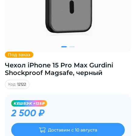
Добавляйте товары
в корзину
Оплачивайте сегодня только
25
% картой любого банка
Под заказ
Чехол iPhone 15 Pro Max Gurdini
Получайте товар
выбранный способом
Shockproof Magsafe, черный
Код:
12122
Оставшиеся
75
% будут
списываться
с вашей карты
KЕШБЭК +125₽
по
25
%
каждые 2 недели
2 500 ₽
Доставим с 10 августа
Подробнее