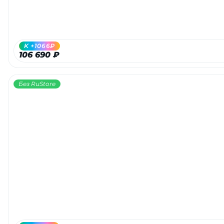
об оплате Плайтом
K +1066₽
106 690 ₽
Остались вопросы?
25
8 800 302-02-51
Без RuStore
plait.ru
раз в 2
недели