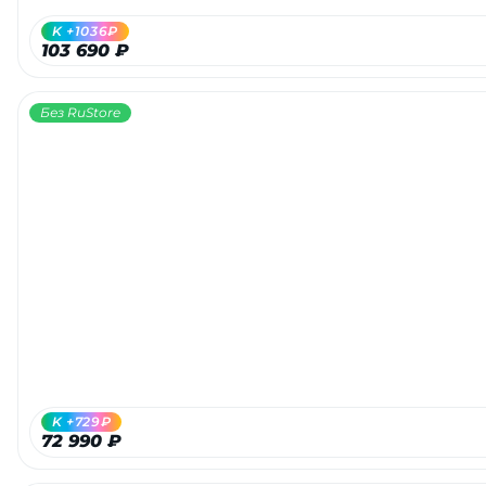
K +1036₽
103 690 ₽
Без RuStore
K +729₽
72 990 ₽