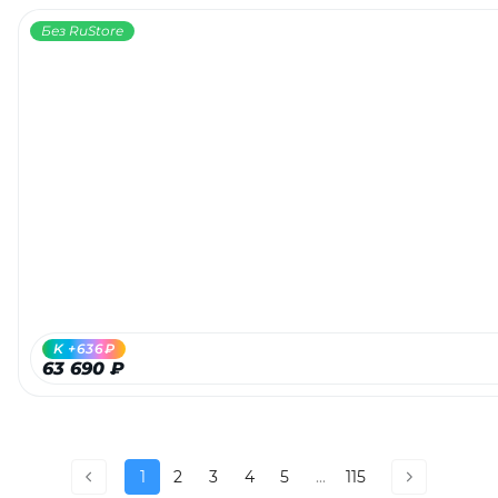
Без RuStore
K +636₽
63 690 ₽
1
2
3
4
5
...
115