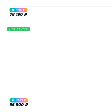
K +781₽
78 190 ₽
Без RuStore
K +959₽
95 900 ₽