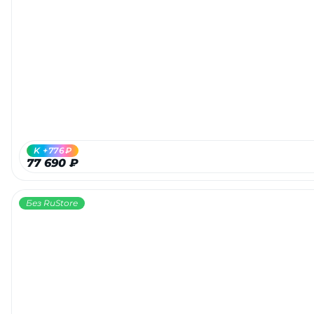
K +776₽
77 690 ₽
Без RuStore