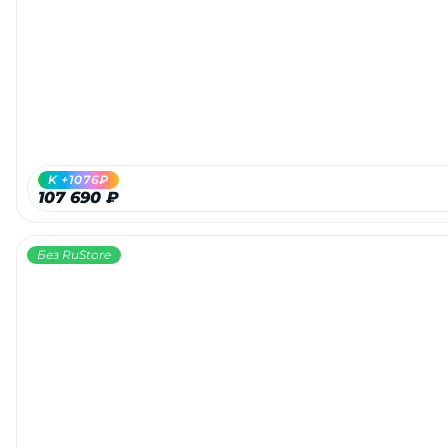
Добавляйте товары
в корзину
Оплачивайте сегодня только
25
% картой любого банка
K +1076₽
107 690 ₽
Получайте товар
выбранный способом
Без RuStore
Оставшиеся
75
% будут
списываться
с вашей карты
по
25
%
каждые 2 недели
Подробнее