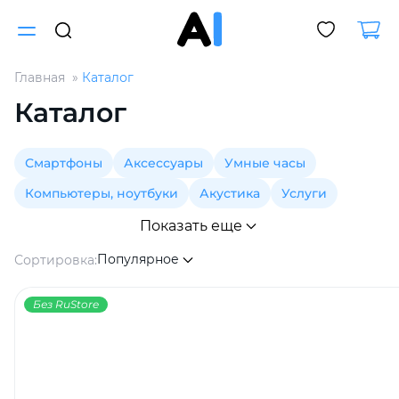
Главная
Каталог
Для клиентов всех банков
Каталог
Разбейте
Смартфоны
Аксессуары
Умные часы
оплату
на части
Компьютеры, ноутбуки
Акустика
Услуги
без переплат
Показать еще
Популярное
Сортировка:
График платежей
Без RuStore
Сегодня
25
%