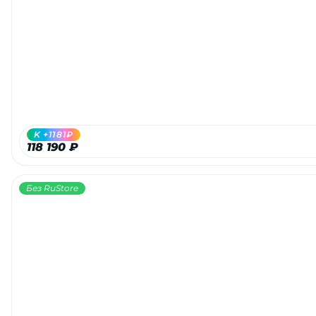
K +1181₽
118 190 ₽
Без RuStore