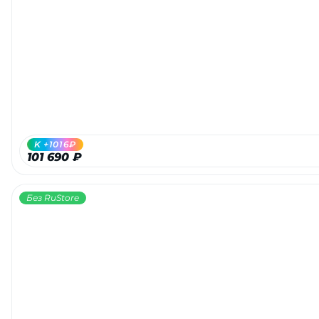
K +1016₽
101 690 ₽
Без RuStore