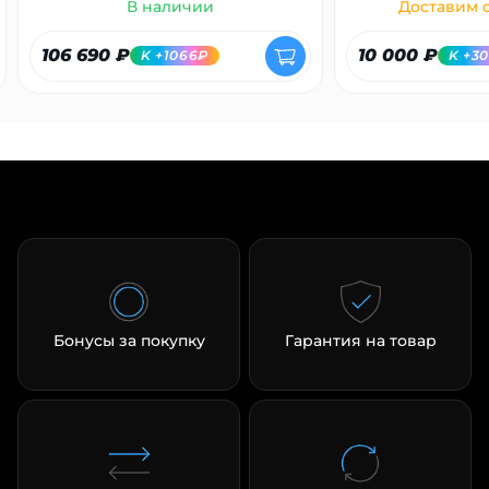
В наличии
Доставим с
106 690 ₽
10 000 ₽
K +1066₽
K +3
Бонусы за покупку
Гарантия на товар