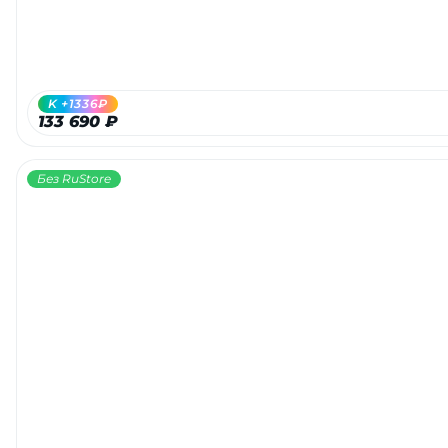
K +1336₽
133 690 ₽
Без RuStore