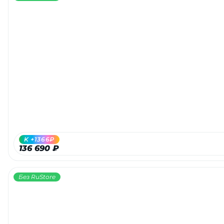
K +1366₽
136 690 ₽
Без RuStore