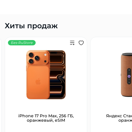
Хиты продаж
Без RuStore
iPhone 17 Pro Max, 256 ГБ,
Яндекс Ста
оранжевый, eSIM
оран