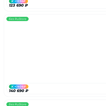
K +1236₽
123 690 ₽
Без RuStore
раз в 2 недели
K +1406₽
140 690 ₽
Без RuStore