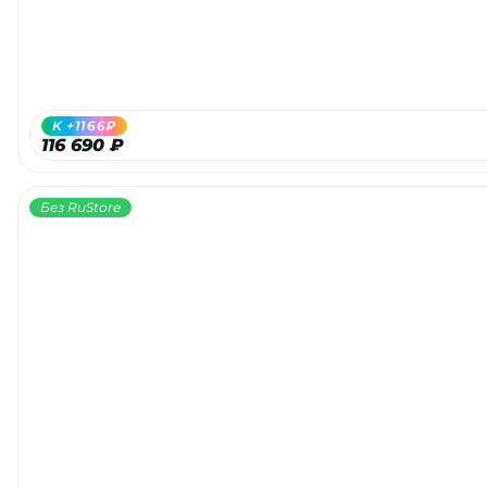
K +1166₽
116 690 ₽
Без RuStore