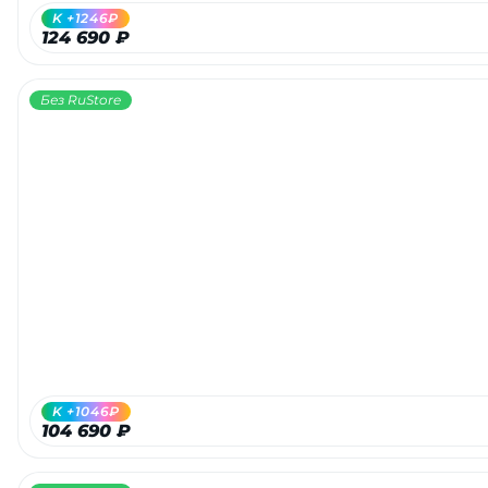
K +1246₽
124 690 ₽
Без RuStore
K +1046₽
104 690 ₽