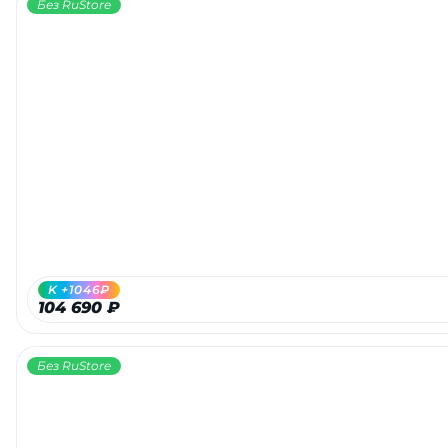
Без RuStore
K +1046₽
104 690 ₽
Без RuStore