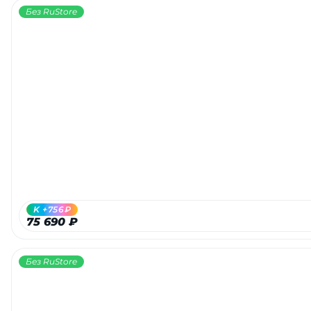
Без RuStore
K +756₽
75 690 ₽
Без RuStore