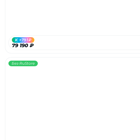
K +791₽
79 190 ₽
Без RuStore